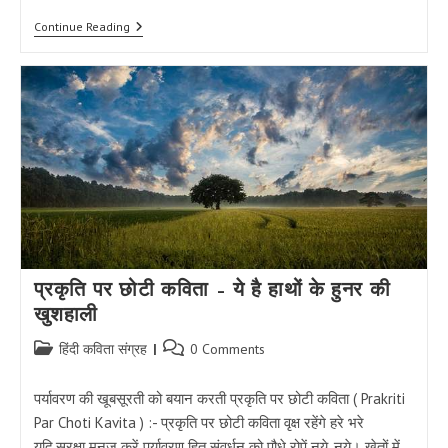
स्वतंत्रता
Continue Reading
दिवस
पर
कविता
–
लाल
किले
पर
आज
तिरंगा
प्रकृति पर छोटी कविता – ये है हाथों के हुनर की
खुशहाली
Post
Post
हिंदी कविता संग्रह
0 Comments
category:
comments:
पर्यावरण की खूबसूरती को बयान करती प्रकृति पर छोटी कविता ( Prakriti
Par Choti Kavita ) :- प्रकृति पर छोटी कविता वृक्ष रहेंगे हरे भरे
यदि,सुरक्षा मनुज करें पर्यावरण हित संवर्धन को पौधे रोपें नये, नये। खेतों में