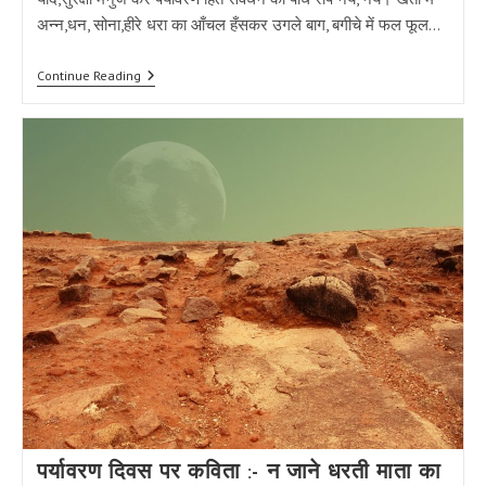
अन्न,धन, सोना,हीरे धरा का आँचल हँसकर उगले बाग, बगीचे में फल फूल…
प्रकृति
Continue Reading
पर
छोटी
कविता
–
ये
है
हाथों
के
हुनर
की
खुशहाली
पर्यावरण दिवस पर कविता :- न जाने धरती माता का