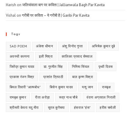
Harish
on
जलियांवाला बाग पर कविता | Jallianwala Bagh Par Kavita
Vishal
on
गरीबी पर कविता – ये गरीबी है | Garibi Par Kavita
Tags
SAD POEM
अंकेश धीमान
अंशु विनोद गुप्ता
अभिषेक कुमार दूबे
अवस्थी कल्पना
इली मिश्रा
कालिका प्रसाद सेमवाल
जितेंद्र कुमार यादव
डा. गुरमीत सिंह
निमिषा सिंघल
पृथ्वी दिवस
प्रकाश रंजन मिश्र
प्रशांत त्रिपाठी
बाल कृष्ण मिश्रा
बिमल तिवारी "आत्मबोध"
बिसेन कुमार यादव
यशु जान
रामबृक्ष
रामबृक्ष कुमार
रीता अरोड़ा
रूद्र नाथ चौबे
वंदना अग्रवाल निराली
श्रीमती केवरा यदु मीरा
सूरज कुरैचया
हंसराज "हंस"
हरीश चमोली