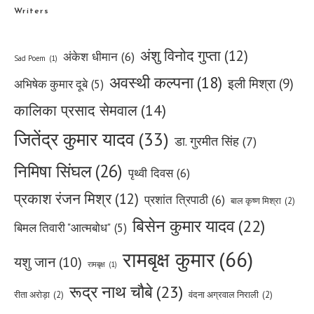
Writers
अंशु विनोद गुप्ता
(12)
अंकेश धीमान
(6)
Sad Poem
(1)
अवस्थी कल्पना
(18)
इली मिश्रा
(9)
अभिषेक कुमार दूबे
(5)
कालिका प्रसाद सेमवाल
(14)
जितेंद्र कुमार यादव
(33)
डा. गुरमीत सिंह
(7)
निमिषा सिंघल
(26)
पृथ्वी दिवस
(6)
प्रकाश रंजन मिश्र
(12)
प्रशांत त्रिपाठी
(6)
बाल कृष्ण मिश्रा
(2)
बिसेन कुमार यादव
(22)
बिमल तिवारी "आत्मबोध"
(5)
रामबृक्ष कुमार
(66)
यशु जान
(10)
रामबृक्ष
(1)
रूद्र नाथ चौबे
(23)
रीता अरोड़ा
(2)
वंदना अग्रवाल निराली
(2)