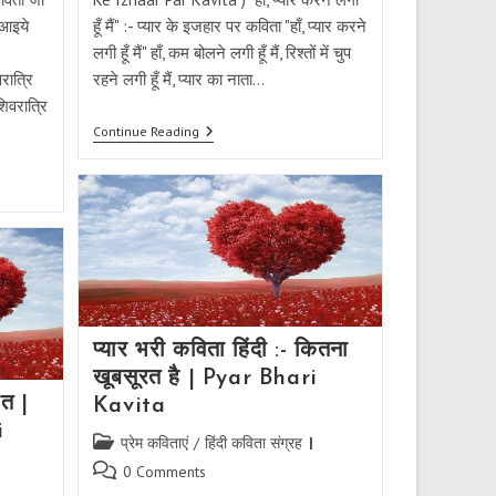
 आइये
हूँ मैं" :- प्यार के इजहार पर कविता "हाँ, प्यार करने
लगी हूँ मैं" हाँ, कम बोलने लगी हूँ मैं, रिश्तों में चुप
ात्रि
रहने लगी हूँ मैं, प्यार का नाता…
िवरात्रि
प्यार
Continue Reading
के
इजहार
पर
कविता
:-
हाँ,
प्यार
करने
लगी
हूँ
मैं
प्यार भरी कविता हिंदी :- कितना
खूबसूरत है | Pyar Bhari
ात |
Kavita
i
Post
प्रेम कविताएं
/
हिंदी कविता संग्रह
category:
Post
0 Comments
comments: