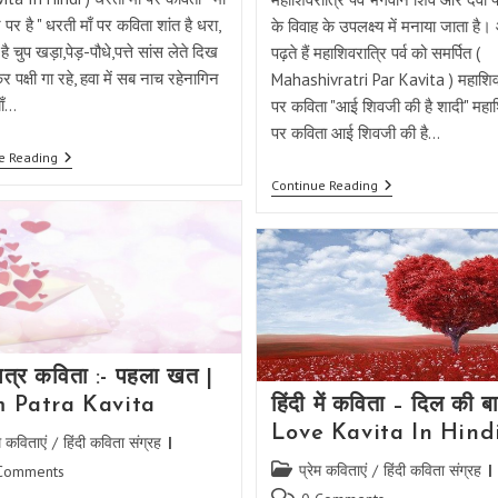
र पर है " धरती माँ पर कविता शांत है धरा,
के विवाह के उपलक्ष्य में मनाया जाता है।
ै चुप खड़ा,पेड़-पौधे,पत्ते सांस लेते दिख
पढ़ते हैं महाशिवरात्रि पर्व को समर्पित (
 पक्षी गा रहे, हवा में सब नाच रहेनागिन
Mahashivratri Par Kavita ) महाशिवर
ाँ…
पर कविता "आई शिवजी की है शादी" महाश
पर कविता आई शिवजी की है…
धरती
e Reading
माँ
महाशिवरात्रि
Continue Reading
पर
पर
कविता
कविता
इन
:-
हिंदी
आई
:-
शिवजी
माँ
की
वेंटीलेटर
है
पर
शादी
|
Dharti
Maa
 पत्र कविता :- पहला खत |
Par
 Patra Kavita
हिंदी में कविता – दिल की ब
Kavita
Love Kavita In Hind
म कविताएं
/
हिंदी कविता संग्रह
y:
Post
प्रेम कविताएं
/
हिंदी कविता संग्रह
Comments
category:
ts:
Post