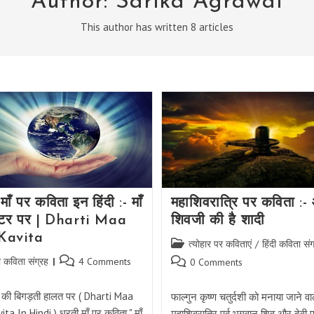
Author:
Sarika Agrawal
This author has written 8 articles
माँ पर कविता इन हिंदी :- माँ
महाशिवरात्रि पर कविता :-
ीलेटर पर | Dharti Maa
शिवजी की है शादी
Kavita
Post
त्योहार पर कविताएं
/
हिंदी कविता संग
category:
Post
दी कविता संग्रह
4 Comments
Post
0 Comments
y:
comments:
comments:
ँ की बिगड़ती हालत पर ( Dharti Maa
फाल्गुन कृष्ण चतुर्दशी को मनाया जाने वा
ta In Hindi ) धरती माँ पर कविता " माँ
महाशिवरात्रि पर्व भगवान शिव और देवी पा