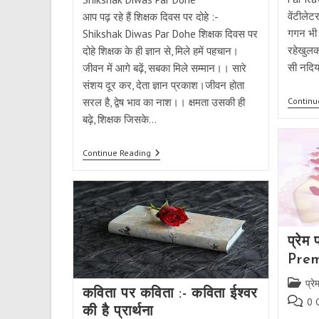
वेंटीलेट
आप पढ़ रहे हैं शिक्षक दिवस पर दोहे :-
गगन भी ह
Shikshak Diwas Par Dohe शिक्षक दिवस पर
रहेखुलकर
दोहे शिक्षक के ही ज्ञान से, मिले हमें पहचान।
सी नदिय
जीवन में आगे बढ़ें, सबका मिले सम्मान।। सारे
संशय दूर कर, देता ज्ञान प्रकाश।जीवन होता
सरल है, द्वेष भाव का नाश।। क्षमता उसकी ही
Continu
बढ़े, शिक्षक जिसके…
शिक्षक
Continue Reading
दिवस
पर
दोहे
|
Shikshak
Diwas
Par
प्रेम
10
Dohe
Prem
Dedicated
To
Post
प्रे
Teachers
कविता पर कविता :- कविता ईश्वर
categor
Post
0 
की है प्रार्थना
commen