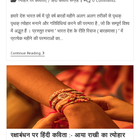
त्योहार पर कविताएं
/
हिंदी कविता संग्रह
0 Comments
category:
comments:
हमारे देश भारत वर्ष में पूरे वर्ष बारहों महीने अलग अलग तरीकों से पृथक्
पृथक् त्योहार मनाने और गतिविधियां करने की परम्परा है , जो कि सम्पूर्ण विश्व
में अद्भुत हैं । प्रस्तुत रचना " भारत देश के रीति रिवाज ( बारहमासा ) " में
प्रत्येक महीने की परम्पराओं का…
भारत
Continue Reading
देश
के
रीति
रिवाज
(
बारहमासा
)
|
Bharat
Ke
Riti
Riwaj
रक्षाबंधन पर हिंदी कविता :- आया राखी का त्योहार