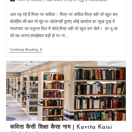
category:
comments:
आप पढ़ रहे हैं मित्र पर कविता :- मित्र पर कविता मित्र वही जो खुल कर
बोलेहिय की बात भी मुंह पर खोलेनहीं छुपाए कोई बातदेता हर सुख दुख में
साथप्यार का मधुरस दिल में घोले,मित्र वही जो खुल कर बोले। हर दुःख
को वह अपना,समझेबात बड़ी हो पर ना…
मित्र
Continue Reading
पर
कविता
–
मित्र
वही
जो
खुल
कर
बोले
|
Mitra
Par
Kavita
कविता कैसी शिक्षा कैसा नाम | Kavita Kaisi