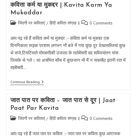
कविता कर्म या मुकद्दर | Kavita Karm Ya
Mukaddar
Post
Post
जिंदगी पर कविताएं
/
हिंदी कविता संग्रह
0 Comments
category:
comments:
आप पढ़ रहे हैं कविता कर्म या मुकद्दर :- कविता कर्म या मुकद्दर एक
दिननिकला सड़क परशाम लगभग नौ बजे मैं गया कुछ दूर देखासब्जियां कुछ
थे सजे,टिमटिमाते मोमबत्तीकी उजाला के तलेबेंचती वह सब्जियांतन मांस
जिसके थे गले। था अचंभित सोंच में कुछजान भी मैं न सकाबैठ इतनी रात में
वहबेंचती…
कविता
Continue Reading
कर्म
या
मुकद्दर
जात पात पर कविता – जात पात से दूर | Jaat
|
Kavita
Paat Par Kavita
Karm
Ya
Post
Post
जिंदगी पर कविताएं
/
हिंदी कविता संग्रह
0 Comments
Mukaddar
category:
comments:
आप पढ़ रहे हैं जात पात पर कविता :- जात पात पर कविता कुछ आराजक