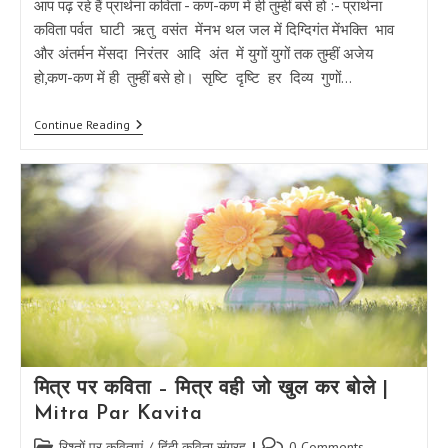
आप पढ़ रहे हैं प्रार्थना कविता - कण-कण में ही तुम्हीं बसे हो :- प्रार्थना
कविता पर्वत घाटी ऋतु वसंत मेंनभ थल जल में दिग्दिगंत मेंभक्ति भाव
और अंतर्मन मेंसदा निरंतर आदि अंत में युगों युगों तक तुम्हीं अजेय
हो,कण-कण में ही तुम्हीं बसे हो। सृष्टि दृष्टि हर दिव्य गुणों…
प्रार्थना
Continue Reading
कविता
–
कण-
कण
में
ही
तुम्हीं
बसे
हो
|
Prarthana
Kavita
मित्र पर कविता – मित्र वही जो खुल कर बोले |
Mitra Par Kavita
Post
Post
रिश्तों पर कविताएं
/
हिंदी कविता संग्रह
0 Comments