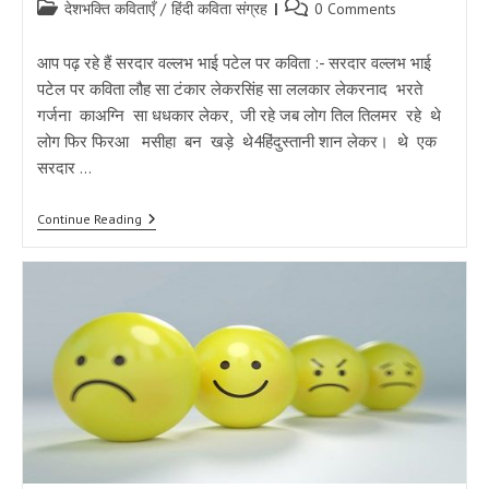
Post
Post
देशभक्ति कविताएँ
/
हिंदी कविता संग्रह
0 Comments
category:
comments:
आप पढ़ रहे हैं सरदार वल्लभ भाई पटेल पर कविता :- सरदार वल्लभ भाई
पटेल पर कविता लौह सा टंकार लेकरसिंह सा ललकार लेकरनाद भरते
गर्जना काअग्नि सा धधकार लेकर, जी रहे जब लोग तिल तिलमर रहे थे
लोग फिर फिरआ मसीहा बन खड़े थे4हिंदुस्तानी शान लेकर। थे एक
सरदार …
सरदार
Continue Reading
वल्लभ
भाई
पटेल
पर
कविता
|
Sardar
Vallabhbhai
Patel
Poem
In
Hindi