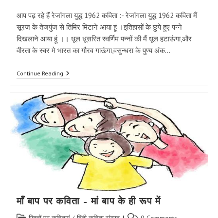
category:
comments:
आप पढ़ रहे हैं रेजांगला युद्ध 1962 कविता :- रेजांगला युद्ध 1962 कविता मैं
सूरज के तेजपुंज से तिमिर मिटाने आया हूं ।इतिहासों के छुपे हुए पन्ने
दिखलाने आया हूं ।। धूल धूसरित स्वर्णिम पन्नों की मैं धूल हटाऊंगा,और
वीरता के स्वर मे भारत का गौरव गाऊंगा,वसुन्धरा के पुण्य अंक…
रेजांगला
Continue Reading
युद्ध
1962
कविता
|
Rezang
La
War
Poem
In
Hindi
माँ बाप पर कविता – मां बाप के ही रूप में
Post
Post