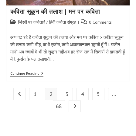
कविता सुकून की तलाश | मन पर कविता
Post
Post
जिंदगी पर कविताएं
/
हिंदी कविता संग्रह
0 Comments
category:
comments:
आप पढ़ रहे हैं कविता सुकून की तलाश और मन पर कविता :- कविता सुकून
की तलाश कभी भीड़, कभी एकांत, कभी आवाराबनकर घूमती हूँ में l यकीन
मानों अब ख्वाबों में भी तो सुकून नहींअब हर रोज रात में सितारों से झगड़ती हूँ
में l फुर्सत के पल तलाशती…
कविता
Continue Reading
सुकून
की
तलाश
|
1
2
3
4
5
…
Go to the previous page
मन
पर
68
Go to the next page
कविता