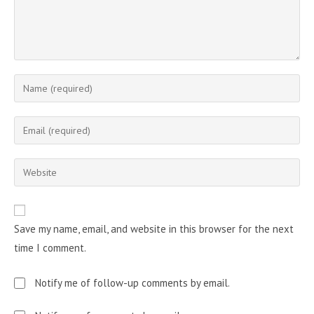
Enter
your
name
Enter
or
your
username
email
Enter
to
address
your
comment
to
website
comment
URL
Save my name, email, and website in this browser for the next
(optional)
time I comment.
Notify me of follow-up comments by email.