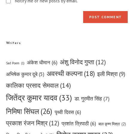
Notify me of new posts by email.
Writers
अंशु विनोद गुप्ता
(12)
अंकेश धीमान
(6)
Sad Poem
(1)
अवस्थी कल्पना
(18)
इली मिश्रा
(9)
अभिषेक कुमार दूबे
(5)
कालिका प्रसाद सेमवाल
(14)
जितेंद्र कुमार यादव
(33)
डा. गुरमीत सिंह
(7)
निमिषा सिंघल
(26)
पृथ्वी दिवस
(6)
प्रकाश रंजन मिश्र
(12)
प्रशांत त्रिपाठी
(6)
बाल कृष्ण मिश्रा
(2)