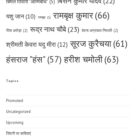
बिसेन कुमार यादव
(22)
बिमल तिवारी "आत्मबोध"
(5)
रामबृक्ष कुमार
(66)
यशु जान
(10)
रामबृक्ष
(1)
रूद्र नाथ चौबे
(23)
रीता अरोड़ा
(2)
वंदना अग्रवाल निराली
(2)
सूरज कुरैचया
(61)
श्रीमती केवरा यदु मीरा
(12)
हरीश चमोली
(63)
हंसराज "हंस"
(57)
Topics
Promoted
Uncategorized
Upcoming
जिंदगी पर कविताएं