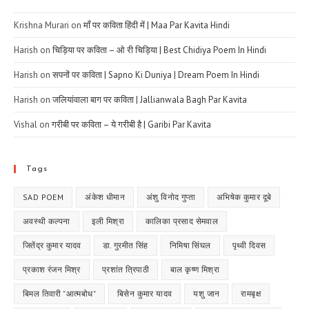
Krishna Murari
on
माँ पर कविता हिंदी में | Maa Par Kavita Hindi
Harish
on
चिड़िया पर कविता – ओ री चिड़िया | Best Chidiya Poem In Hindi
Harish
on
सपनों पर कविता | Sapno Ki Duniya | Dream Poem In Hindi
Harish
on
जलियांवाला बाग पर कविता | Jallianwala Bagh Par Kavita
Vishal
on
गरीबी पर कविता – ये गरीबी है | Garibi Par Kavita
Tags
SAD POEM
अंकेश धीमान
अंशु विनोद गुप्ता
अभिषेक कुमार दूबे
अवस्थी कल्पना
इली मिश्रा
कालिका प्रसाद सेमवाल
जितेंद्र कुमार यादव
डा. गुरमीत सिंह
निमिषा सिंघल
पृथ्वी दिवस
प्रकाश रंजन मिश्र
प्रशांत त्रिपाठी
बाल कृष्ण मिश्रा
बिमल तिवारी "आत्मबोध"
बिसेन कुमार यादव
यशु जान
रामबृक्ष