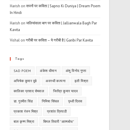
Harish
on
सपनों पर कविता | Sapno Ki Duniya | Dream Poem
In Hindi
Harish
on
जलियांवाला बाग पर कविता | Jallianwala Bagh Par
Kavita
Vishal
on
गरीबी पर कविता – ये गरीबी है | Garibi Par Kavita
Tags
SAD POEM
अंकेश धीमान
अंशु विनोद गुप्ता
अभिषेक कुमार दूबे
अवस्थी कल्पना
इली मिश्रा
कालिका प्रसाद सेमवाल
जितेंद्र कुमार यादव
डा. गुरमीत सिंह
निमिषा सिंघल
पृथ्वी दिवस
प्रकाश रंजन मिश्र
प्रशांत त्रिपाठी
बाल कृष्ण मिश्रा
बिमल तिवारी "आत्मबोध"