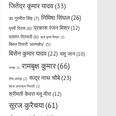
जितेंद्र कुमार यादव
(33)
निमिषा सिंघल
(26)
डा. गुरमीत सिंह
(7)
प्रकाश रंजन मिश्र
(12)
पृथ्वी दिवस
(6)
प्रशांत त्रिपाठी
(6)
बाल कृष्ण मिश्रा
(2)
बिमल तिवारी "आत्मबोध"
(5)
बिसेन कुमार यादव
(22)
यशु जान
(10)
रामबृक्ष कुमार
(66)
रामबृक्ष
(1)
रूद्र नाथ चौबे
(23)
रीता अरोड़ा
(2)
वंदना अग्रवाल निराली
(2)
श्रीमती केवरा यदु मीरा
(12)
सूरज कुरैचया
(61)