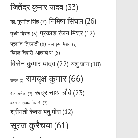
जितेंद्र कुमार यादव
(33)
निमिषा सिंघल
(26)
डा. गुरमीत सिंह
(7)
प्रकाश रंजन मिश्र
(12)
पृथ्वी दिवस
(6)
प्रशांत त्रिपाठी
(6)
बाल कृष्ण मिश्रा
(2)
बिमल तिवारी "आत्मबोध"
(5)
बिसेन कुमार यादव
(22)
यशु जान
(10)
रामबृक्ष कुमार
(66)
रामबृक्ष
(1)
रूद्र नाथ चौबे
(23)
रीता अरोड़ा
(2)
वंदना अग्रवाल निराली
(2)
श्रीमती केवरा यदु मीरा
(12)
सूरज कुरैचया
(61)