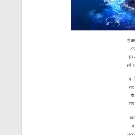
हे क
अप
हम अ
हमें 
ये ज
राह 
हो
राह
कभी
दय
मस्तक