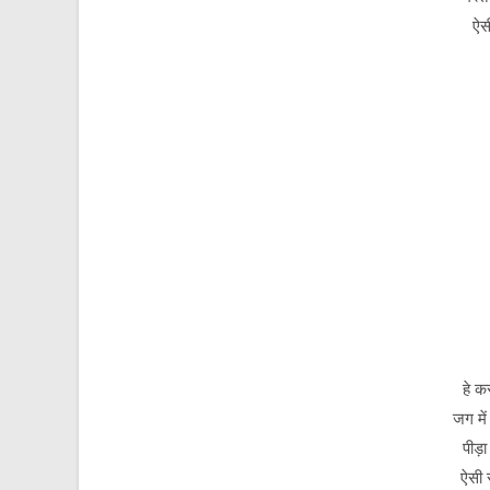
ऐसी
हे क
जग मे
पीड़ा
ऐसी 