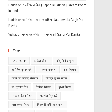
Harish
on
सपनों पर कविता | Sapno Ki Duniya | Dream Poem
In Hindi
Harish
on
जलियांवाला बाग पर कविता | Jallianwala Bagh Par
Kavita
Vishal
on
गरीबी पर कविता – ये गरीबी है | Garibi Par Kavita
Tags
SAD POEM
अंकेश धीमान
अंशु विनोद गुप्ता
अभिषेक कुमार दूबे
अवस्थी कल्पना
इली मिश्रा
कालिका प्रसाद सेमवाल
जितेंद्र कुमार यादव
डा. गुरमीत सिंह
निमिषा सिंघल
पृथ्वी दिवस
प्रकाश रंजन मिश्र
प्रशांत त्रिपाठी
बाल कृष्ण मिश्रा
बिमल तिवारी "आत्मबोध"