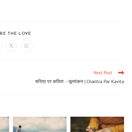
SHARE
RE THE LOVE
THIS
CONTENT
ens
Opens
Opens
in
in
a
a
ew
new
new
ndow
window
window
Next Post
चरित्र पर कविता :- मूल्यांकन | Charitra Par Kavita