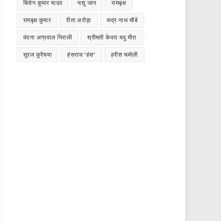
बिसेन कुमार यादव
यशु जान
रामबृक्ष
रामबृक्ष कुमार
रीता अरोड़ा
रूद्र नाथ चौबे
वंदना अग्रवाल निराली
श्रीमती केवरा यदु मीरा
सूरज कुरैचया
हंसराज "हंस"
हरीश चमोली