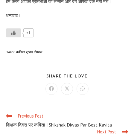
हम करेंगे आपकी प्रतिभाओं का सम्मान और देंगे आपको एक नया मंच।
धन्यवाद।
+1
TAGS
:
कालिका प्रसाद सेमवाल
SHARE
SHARE THE LOVE
THIS
CONTENT
Opens
Opens
Opens
in
in
in
a
a
a
new
new
new
window
window
window
Previous Post
Read
more
शिक्षक दिवस पर कविता | Shikshak Diwas Par Best Kavita
articles
Next Post