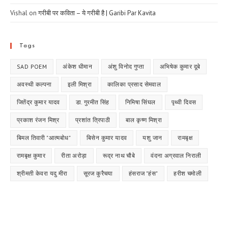
Vishal
on
गरीबी पर कविता – ये गरीबी है | Garibi Par Kavita
Tags
SAD POEM
अंकेश धीमान
अंशु विनोद गुप्ता
अभिषेक कुमार दूबे
अवस्थी कल्पना
इली मिश्रा
कालिका प्रसाद सेमवाल
जितेंद्र कुमार यादव
डा. गुरमीत सिंह
निमिषा सिंघल
पृथ्वी दिवस
प्रकाश रंजन मिश्र
प्रशांत त्रिपाठी
बाल कृष्ण मिश्रा
बिमल तिवारी "आत्मबोध"
बिसेन कुमार यादव
यशु जान
रामबृक्ष
रामबृक्ष कुमार
रीता अरोड़ा
रूद्र नाथ चौबे
वंदना अग्रवाल निराली
श्रीमती केवरा यदु मीरा
सूरज कुरैचया
हंसराज "हंस"
हरीश चमोली