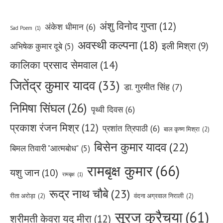
अंशु विनोद गुप्ता
(12)
अंकेश धीमान
(6)
Sad Poem
(1)
अवस्थी कल्पना
(18)
इली मिश्रा
(9)
अभिषेक कुमार दूबे
(5)
कालिका प्रसाद सेमवाल
(14)
जितेंद्र कुमार यादव
(33)
डा. गुरमीत सिंह
(7)
निमिषा सिंघल
(26)
पृथ्वी दिवस
(6)
प्रकाश रंजन मिश्र
(12)
प्रशांत त्रिपाठी
(6)
बाल कृष्ण मिश्रा
(2)
बिसेन कुमार यादव
(22)
बिमल तिवारी "आत्मबोध"
(5)
रामबृक्ष कुमार
(66)
यशु जान
(10)
रामबृक्ष
(1)
रूद्र नाथ चौबे
(23)
रीता अरोड़ा
(2)
वंदना अग्रवाल निराली
(2)
सूरज कुरैचया
(61)
श्रीमती केवरा यदु मीरा
(12)