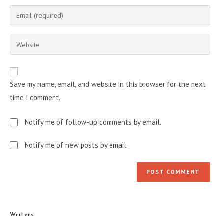
name
Enter
or
your
username
email
Enter
to
address
your
comment
to
website
comment
URL
Save my name, email, and website in this browser for the next
(optional)
time I comment.
Notify me of follow-up comments by email.
Notify me of new posts by email.
Writers