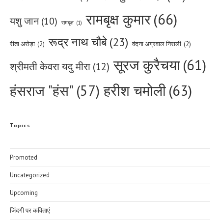
रामबृक्ष कुमार
(66)
यशु जान
(10)
रामबृक्ष
(1)
रूद्र नाथ चौबे
(23)
रीता अरोड़ा
(2)
वंदना अग्रवाल निराली
(2)
सूरज कुरैचया
(61)
श्रीमती केवरा यदु मीरा
(12)
हरीश चमोली
(63)
हंसराज "हंस"
(57)
Topics
Promoted
Uncategorized
Upcoming
जिंदगी पर कविताएं