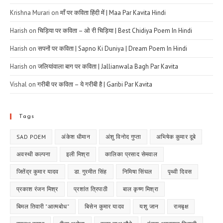
Krishna Murari
on
माँ पर कविता हिंदी में | Maa Par Kavita Hindi
Harish
on
चिड़िया पर कविता – ओ री चिड़िया | Best Chidiya Poem In Hindi
Harish
on
सपनों पर कविता | Sapno Ki Duniya | Dream Poem In Hindi
Harish
on
जलियांवाला बाग पर कविता | Jallianwala Bagh Par Kavita
Vishal
on
गरीबी पर कविता – ये गरीबी है | Garibi Par Kavita
Tags
SAD POEM
अंकेश धीमान
अंशु विनोद गुप्ता
अभिषेक कुमार दूबे
अवस्थी कल्पना
इली मिश्रा
कालिका प्रसाद सेमवाल
जितेंद्र कुमार यादव
डा. गुरमीत सिंह
निमिषा सिंघल
पृथ्वी दिवस
प्रकाश रंजन मिश्र
प्रशांत त्रिपाठी
बाल कृष्ण मिश्रा
बिमल तिवारी "आत्मबोध"
बिसेन कुमार यादव
यशु जान
रामबृक्ष