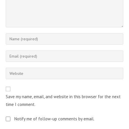
Enter
your
name
Enter
or
your
username
email
Enter
to
address
your
comment
to
website
comment
URL
Save my name, email, and website in this browser for the next
(optional)
time I comment.
Notify me of follow-up comments by email.