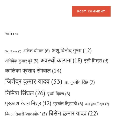
Writers
अंशु विनोद गुप्ता
(12)
अंकेश धीमान
(6)
Sad Poem
(1)
अवस्थी कल्पना
(18)
इली मिश्रा
(9)
अभिषेक कुमार दूबे
(5)
कालिका प्रसाद सेमवाल
(14)
जितेंद्र कुमार यादव
(33)
डा. गुरमीत सिंह
(7)
निमिषा सिंघल
(26)
पृथ्वी दिवस
(6)
प्रकाश रंजन मिश्र
(12)
प्रशांत त्रिपाठी
(6)
बाल कृष्ण मिश्रा
(2)
बिसेन कुमार यादव
(22)
बिमल तिवारी "आत्मबोध"
(5)