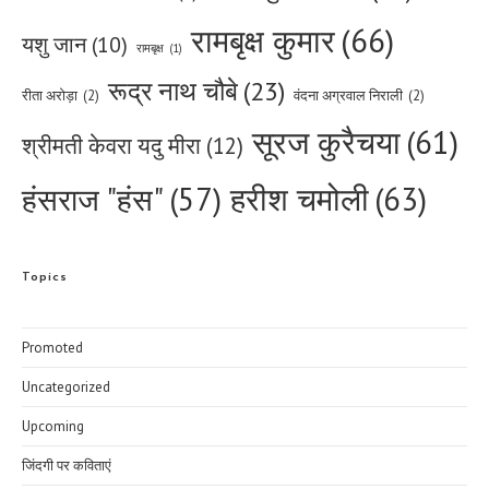
रामबृक्ष कुमार
(66)
यशु जान
(10)
रामबृक्ष
(1)
रूद्र नाथ चौबे
(23)
रीता अरोड़ा
(2)
वंदना अग्रवाल निराली
(2)
सूरज कुरैचया
(61)
श्रीमती केवरा यदु मीरा
(12)
हरीश चमोली
(63)
हंसराज "हंस"
(57)
Topics
Promoted
Uncategorized
Upcoming
जिंदगी पर कविताएं