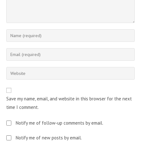
Enter
your
name
Enter
or
your
username
email
Enter
to
address
your
comment
to
website
comment
URL
Save my name, email, and website in this browser for the next
(optional)
time I comment.
Notify me of follow-up comments by email.
Notify me of new posts by email.