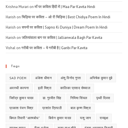
Krishna Murari
on
माँ पर कविता हिंदी में | Maa Par Kavita Hindi
Harish
on
चिड़िया पर कविता – ओ री चिड़िया | Best Chidiya Poem In Hindi
Harish
on
सपनों पर कविता | Sapno Ki Duniya | Dream Poem In Hindi
Harish
on
जलियांवाला बाग पर कविता | Jallianwala Bagh Par Kavita
Vishal
on
गरीबी पर कविता – ये गरीबी है | Garibi Par Kavita
Tags
SAD POEM
अंकेश धीमान
अंशु विनोद गुप्ता
अभिषेक कुमार दूबे
अवस्थी कल्पना
इली मिश्रा
कालिका प्रसाद सेमवाल
जितेंद्र कुमार यादव
डा. गुरमीत सिंह
निमिषा सिंघल
पृथ्वी दिवस
प्रकाश रंजन मिश्र
प्रशांत त्रिपाठी
बाल कृष्ण मिश्रा
बिमल तिवारी "आत्मबोध"
बिसेन कुमार यादव
यशु जान
रामबृक्ष
रामबृक्ष कुमार
रीता अरोड़ा
रूद्र नाथ चौबे
वंदना अग्रवाल निराली