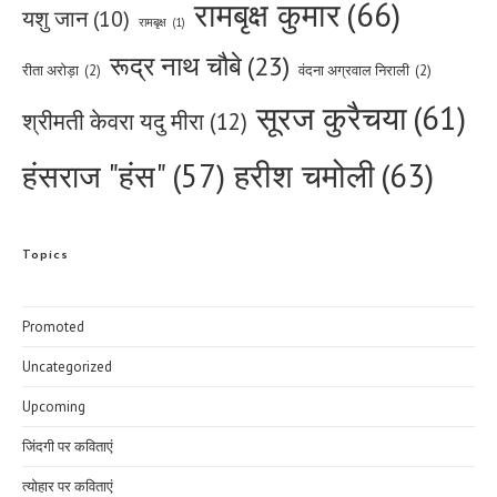
रामबृक्ष कुमार
(66)
यशु जान
(10)
रामबृक्ष
(1)
रूद्र नाथ चौबे
(23)
रीता अरोड़ा
(2)
वंदना अग्रवाल निराली
(2)
सूरज कुरैचया
(61)
श्रीमती केवरा यदु मीरा
(12)
हरीश चमोली
(63)
हंसराज "हंस"
(57)
Topics
Promoted
Uncategorized
Upcoming
जिंदगी पर कविताएं
त्योहार पर कविताएं