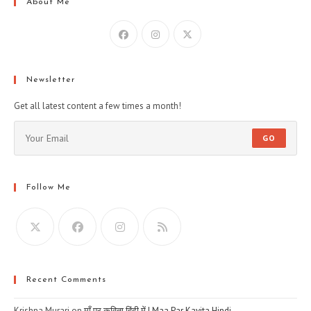
About Me
Newsletter
Get all latest content a few times a month!
GO
Follow Me
Recent Comments
Krishna Murari
on
माँ पर कविता हिंदी में | Maa Par Kavita Hindi