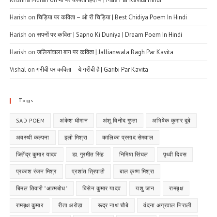
Harish
on
चिड़िया पर कविता – ओ री चिड़िया | Best Chidiya Poem In Hindi
Harish
on
सपनों पर कविता | Sapno Ki Duniya | Dream Poem In Hindi
Harish
on
जलियांवाला बाग पर कविता | Jallianwala Bagh Par Kavita
Vishal
on
गरीबी पर कविता – ये गरीबी है | Garibi Par Kavita
Tags
SAD POEM
अंकेश धीमान
अंशु विनोद गुप्ता
अभिषेक कुमार दूबे
अवस्थी कल्पना
इली मिश्रा
कालिका प्रसाद सेमवाल
जितेंद्र कुमार यादव
डा. गुरमीत सिंह
निमिषा सिंघल
पृथ्वी दिवस
प्रकाश रंजन मिश्र
प्रशांत त्रिपाठी
बाल कृष्ण मिश्रा
बिमल तिवारी "आत्मबोध"
बिसेन कुमार यादव
यशु जान
रामबृक्ष
रामबृक्ष कुमार
रीता अरोड़ा
रूद्र नाथ चौबे
वंदना अग्रवाल निराली