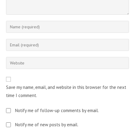
Enter
your
name
Enter
or
your
username
email
Enter
to
address
your
comment
to
website
comment
URL
Save my name, email, and website in this browser for the next
(optional)
time I comment.
Notify me of follow-up comments by email.
Notify me of new posts by email.