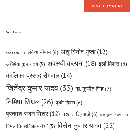
Writers
अंशु विनोद गुप्ता
(12)
अंकेश धीमान
(6)
Sad Poem
(1)
अवस्थी कल्पना
(18)
इली मिश्रा
(9)
अभिषेक कुमार दूबे
(5)
कालिका प्रसाद सेमवाल
(14)
जितेंद्र कुमार यादव
(33)
डा. गुरमीत सिंह
(7)
निमिषा सिंघल
(26)
पृथ्वी दिवस
(6)
प्रकाश रंजन मिश्र
(12)
प्रशांत त्रिपाठी
(6)
बाल कृष्ण मिश्रा
(2)
बिसेन कुमार यादव
(22)
बिमल तिवारी "आत्मबोध"
(5)