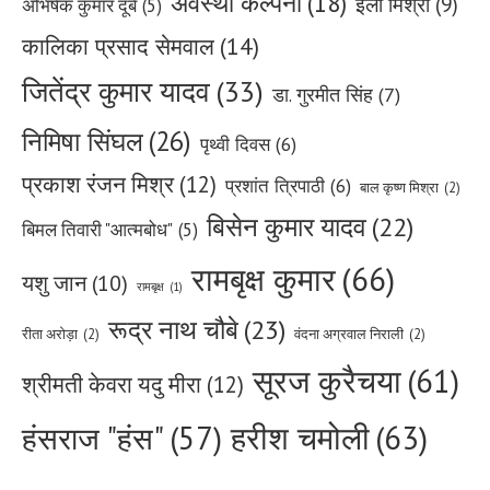
अवस्थी कल्पना
(18)
इली मिश्रा
(9)
अभिषेक कुमार दूबे
(5)
कालिका प्रसाद सेमवाल
(14)
जितेंद्र कुमार यादव
(33)
डा. गुरमीत सिंह
(7)
निमिषा सिंघल
(26)
पृथ्वी दिवस
(6)
प्रकाश रंजन मिश्र
(12)
प्रशांत त्रिपाठी
(6)
बाल कृष्ण मिश्रा
(2)
बिसेन कुमार यादव
(22)
बिमल तिवारी "आत्मबोध"
(5)
रामबृक्ष कुमार
(66)
यशु जान
(10)
रामबृक्ष
(1)
रूद्र नाथ चौबे
(23)
रीता अरोड़ा
(2)
वंदना अग्रवाल निराली
(2)
सूरज कुरैचया
(61)
श्रीमती केवरा यदु मीरा
(12)
हरीश चमोली
(63)
हंसराज "हंस"
(57)