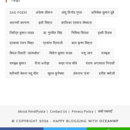
Tags
SAD POEM
अंकेश धीमान
अंशु विनोद गुप्ता
अभिषेक कुमार दूबे
अवस्थी कल्पना
इली मिश्रा
कालिका प्रसाद सेमवाल
जितेंद्र कुमार यादव
डा. गुरमीत सिंह
निमिषा सिंघल
पृथ्वी दिवस
प्रकाश रंजन मिश्र
प्रशांत त्रिपाठी
बाल कृष्ण मिश्रा
बिमल तिवारी "आत्मबोध"
बिसेन कुमार यादव
यशु जान
रामबृक्ष
रामबृक्ष कुमार
रीता अरोड़ा
रूद्र नाथ चौबे
वंदना अग्रवाल निराली
श्रीमती केवरा यदु मीरा
सूरज कुरैचया
हंसराज "हंस"
हरीश चमोली
About HindiPyala
Contact Us
Privacy Policy
सभी रचनाएँ
© COPYRIGHT 2026 - HAPPY BLOGGING WITH
OCEANWP