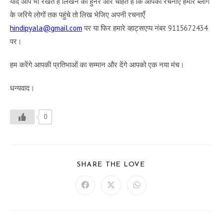
यदि आप भी रखते हैं लिखने का हुनर और चाहते हैं कि आपकी रचनाएँ हमारे ब्लॉग
के जरिये लोगों तक पहुंचे तो लिख भेजिए अपनी रचनाएँ
hindipyala@gmail.com
पर या फिर हमारे व्हाट्सएप्प नंबर 9115672434
पर।
हम करेंगे आपकी प्रतिभाओं का सम्मान और देंगे आपको एक नया मंच।
धन्यवाद।
0
SHARE
SHARE THE LOVE
THIS
CONTENT
Opens
Opens
Opens
in
in
in
a
a
a
new
new
new
window
window
window