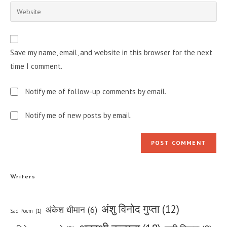
email
Enter
to
address
your
comment
to
website
comment
URL
Save my name, email, and website in this browser for the next
(optional)
time I comment.
Notify me of follow-up comments by email.
Notify me of new posts by email.
Writers
अंशु विनोद गुप्ता
(12)
अंकेश धीमान
(6)
Sad Poem
(1)