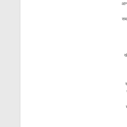
आन्
सब 
ख