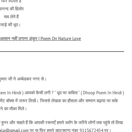
फिर मिलता है
आनन्द की हिलोर
सब लेते हैं
जाड़े की धूप।
ता – आसान नहीं उगाना अंकुर | Poem On Nature Love
ष कुमार जी ने अम्बेडकर नगर से।
oem In Hindi ) आपको कैसी लगी ? “ धूप पर कविता ” ( Dhoop Poem In Hindi )
र कमेंट बॉक्स में जरूर लिखें। जिससे लेखक का हौसला और सम्मान बढ़ाया जा सके
ने का मौका मिले।
हुनर और चाहते हैं कि आपकी रचनाएँ हमारे ब्लॉग के जरिये लोगों तक पहुंचे तो लिख
yala@gmail.com
पर या फिर हमारे व्हाट्सएप्प नंबर 9115672434 पर।