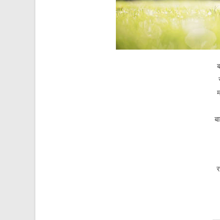
ब
म
ब
र