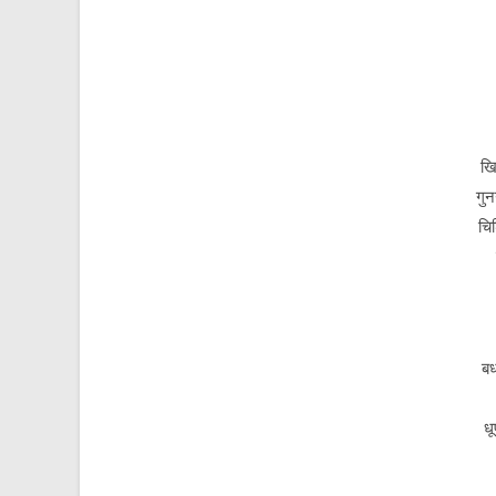
खि
गुन
चि
बध
धू