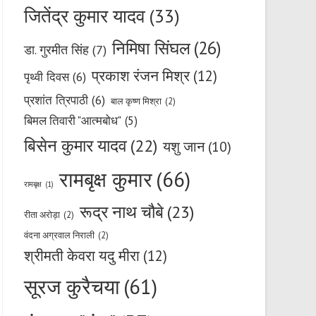
जितेंद्र कुमार यादव
(33)
निमिषा सिंघल
(26)
डा. गुरमीत सिंह
(7)
प्रकाश रंजन मिश्र
(12)
पृथ्वी दिवस
(6)
प्रशांत त्रिपाठी
(6)
बाल कृष्ण मिश्रा
(2)
बिमल तिवारी "आत्मबोध"
(5)
बिसेन कुमार यादव
(22)
यशु जान
(10)
रामबृक्ष कुमार
(66)
रामबृक्ष
(1)
रूद्र नाथ चौबे
(23)
रीता अरोड़ा
(2)
वंदना अग्रवाल निराली
(2)
श्रीमती केवरा यदु मीरा
(12)
सूरज कुरैचया
(61)