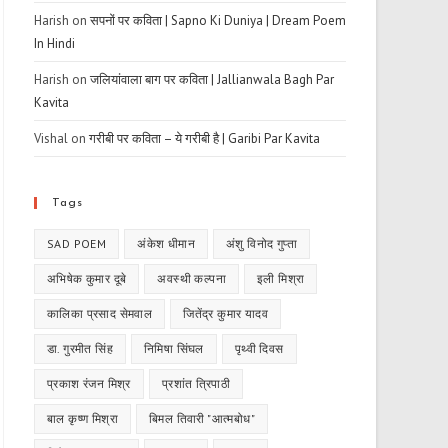
Harish
on
सपनों पर कविता | Sapno Ki Duniya | Dream Poem
In Hindi
Harish
on
जलियांवाला बाग पर कविता | Jallianwala Bagh Par
Kavita
Vishal
on
गरीबी पर कविता – ये गरीबी है | Garibi Par Kavita
Tags
SAD POEM
अंकेश धीमान
अंशु विनोद गुप्ता
अभिषेक कुमार दूबे
अवस्थी कल्पना
इली मिश्रा
कालिका प्रसाद सेमवाल
जितेंद्र कुमार यादव
डा. गुरमीत सिंह
निमिषा सिंघल
पृथ्वी दिवस
प्रकाश रंजन मिश्र
प्रशांत त्रिपाठी
बाल कृष्ण मिश्रा
बिमल तिवारी "आत्मबोध"