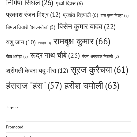
निमिषा सिंघल
(26)
पृथ्वी दिवस
(6)
प्रकाश रंजन मिश्र
(12)
प्रशांत त्रिपाठी
(6)
बाल कृष्ण मिश्रा
(2)
बिसेन कुमार यादव
(22)
बिमल तिवारी "आत्मबोध"
(5)
रामबृक्ष कुमार
(66)
यशु जान
(10)
रामबृक्ष
(1)
रूद्र नाथ चौबे
(23)
रीता अरोड़ा
(2)
वंदना अग्रवाल निराली
(2)
सूरज कुरैचया
(61)
श्रीमती केवरा यदु मीरा
(12)
हरीश चमोली
(63)
हंसराज "हंस"
(57)
Topics
Promoted