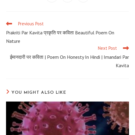
in
in
in
a
a
a
new
new
new
window
window
window
Previous Post
Read
more
Prakriti Par Kavita प्रकृति पर कविता Beautiful Poem On
articles
Nature
Next Post
ईमानदारी पर कविता | Poem On Honesty In Hindi | Imandari Par
Kavita
YOU MIGHT ALSO LIKE