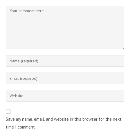
Comment
Enter
your
name
Enter
or
your
username
email
Enter
to
address
your
comment
to
website
comment
URL
Save my name, email, and website in this browser for the next
(optional)
time I comment.