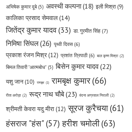
अवस्थी कल्पना
(18)
इली मिश्रा
(9)
अभिषेक कुमार दूबे
(5)
कालिका प्रसाद सेमवाल
(14)
जितेंद्र कुमार यादव
(33)
डा. गुरमीत सिंह
(7)
निमिषा सिंघल
(26)
पृथ्वी दिवस
(6)
प्रकाश रंजन मिश्र
(12)
प्रशांत त्रिपाठी
(6)
बाल कृष्ण मिश्रा
(2)
बिसेन कुमार यादव
(22)
बिमल तिवारी "आत्मबोध"
(5)
रामबृक्ष कुमार
(66)
यशु जान
(10)
रामबृक्ष
(1)
रूद्र नाथ चौबे
(23)
रीता अरोड़ा
(2)
वंदना अग्रवाल निराली
(2)
सूरज कुरैचया
(61)
श्रीमती केवरा यदु मीरा
(12)
हरीश चमोली
(63)
हंसराज "हंस"
(57)