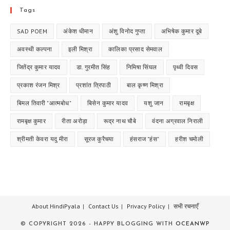
Tags
SAD POEM
अंकेश धीमान
अंशु विनोद गुप्ता
अभिषेक कुमार दूबे
अवस्थी कल्पना
इली मिश्रा
कालिका प्रसाद सेमवाल
जितेंद्र कुमार यादव
डा. गुरमीत सिंह
निमिषा सिंघल
पृथ्वी दिवस
प्रकाश रंजन मिश्र
प्रशांत त्रिपाठी
बाल कृष्ण मिश्रा
बिमल तिवारी "आत्मबोध"
बिसेन कुमार यादव
यशु जान
रामबृक्ष
रामबृक्ष कुमार
रीता अरोड़ा
रूद्र नाथ चौबे
वंदना अग्रवाल निराली
श्रीमती केवरा यदु मीरा
सूरज कुरैचया
हंसराज "हंस"
हरीश चमोली
About HindiPyala
Contact Us
Privacy Policy
सभी रचनाएँ
© COPYRIGHT 2026 - HAPPY BLOGGING WITH
OCEANWP