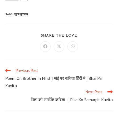
TAGS
:
सूरज कुरैचया
SHARE
SHARE THE LOVE
THIS
CONTENT
Opens
Opens
Opens
in
in
in
a
a
a
new
new
new
window
window
window
Previous Post
Read
more
Poem On Brother In Hindi | भाई पर कविता हिंदी में | Bhai Par
articles
Kavita
Next Post
पिता को समर्पित कविता । Pita Ko Samarpit Kavita