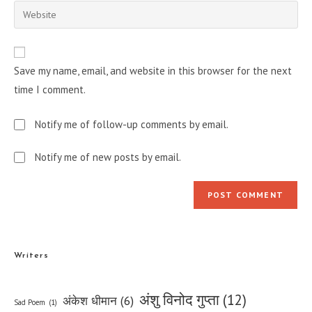
email
Enter
to
address
your
comment
to
website
comment
URL
Save my name, email, and website in this browser for the next
(optional)
time I comment.
Notify me of follow-up comments by email.
Notify me of new posts by email.
Writers
अंशु विनोद गुप्ता
(12)
अंकेश धीमान
(6)
Sad Poem
(1)