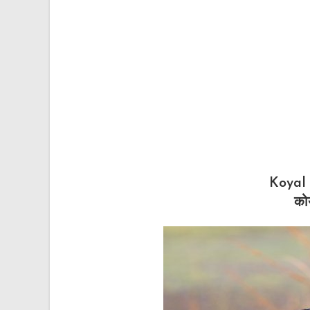
Koyal
को