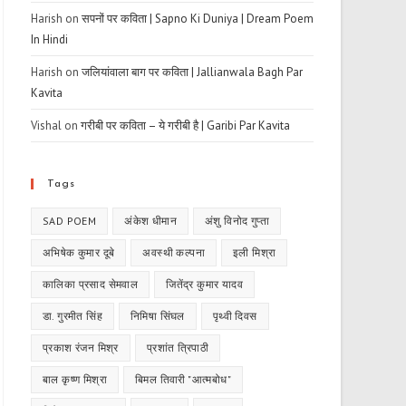
Harish
on
सपनों पर कविता | Sapno Ki Duniya | Dream Poem
In Hindi
Harish
on
जलियांवाला बाग पर कविता | Jallianwala Bagh Par
Kavita
Vishal
on
गरीबी पर कविता – ये गरीबी है | Garibi Par Kavita
Tags
SAD POEM
अंकेश धीमान
अंशु विनोद गुप्ता
अभिषेक कुमार दूबे
अवस्थी कल्पना
इली मिश्रा
कालिका प्रसाद सेमवाल
जितेंद्र कुमार यादव
डा. गुरमीत सिंह
निमिषा सिंघल
पृथ्वी दिवस
प्रकाश रंजन मिश्र
प्रशांत त्रिपाठी
बाल कृष्ण मिश्रा
बिमल तिवारी "आत्मबोध"