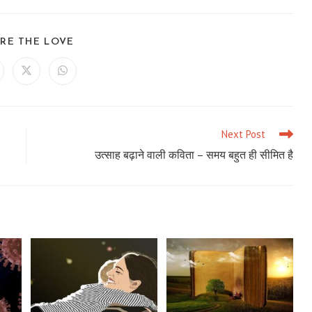
SHARE
RE THE LOVE
THIS
CONTENT
ens
Opens
Opens
in
in
a
a
ew
new
new
ndow
window
window
Next Post
उत्साह बढ़ाने वाली कविता – समय बहुत ही सीमित है