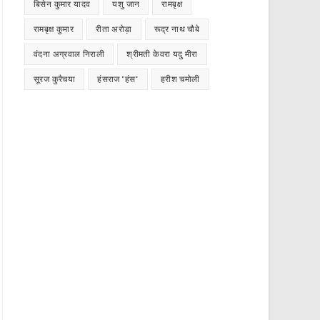
बिसेन कुमार यादव
यशु जान
रामबृक्ष
रामबृक्ष कुमार
रीता अरोड़ा
रूद्र नाथ चौबे
वंदना अग्रवाल निराली
श्रीमती केवरा यदु मीरा
सूरज कुरैचया
हंसराज "हंस"
हरीश चमोली