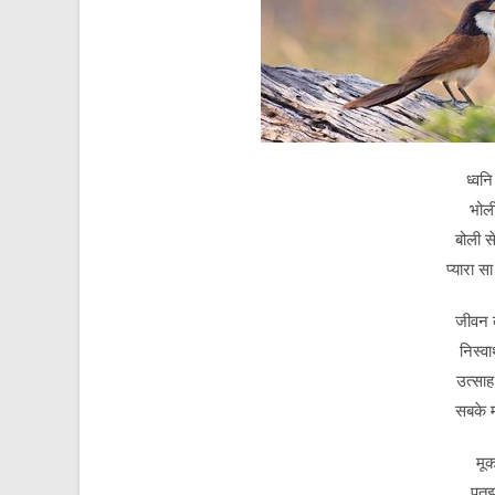
ध्वन
भोली
बोली 
प्यारा 
जीवन क
निस्वा
उत्साह
सबके 
मू
पतझ