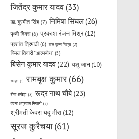
जितेंद्र कुमार यादव
(33)
निमिषा सिंघल
(26)
डा. गुरमीत सिंह
(7)
प्रकाश रंजन मिश्र
(12)
पृथ्वी दिवस
(6)
प्रशांत त्रिपाठी
(6)
बाल कृष्ण मिश्रा
(2)
बिमल तिवारी "आत्मबोध"
(5)
बिसेन कुमार यादव
(22)
यशु जान
(10)
रामबृक्ष कुमार
(66)
रामबृक्ष
(1)
रूद्र नाथ चौबे
(23)
रीता अरोड़ा
(2)
वंदना अग्रवाल निराली
(2)
श्रीमती केवरा यदु मीरा
(12)
सूरज कुरैचया
(61)