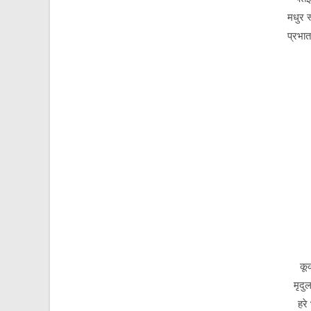
मधुर स
प्रभात
कू
मृदु
हरे 