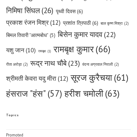
निमिषा सिंघल
(26)
पृथ्वी दिवस
(6)
प्रकाश रंजन मिश्र
(12)
प्रशांत त्रिपाठी
(6)
बाल कृष्ण मिश्रा
(2)
बिसेन कुमार यादव
(22)
बिमल तिवारी "आत्मबोध"
(5)
रामबृक्ष कुमार
(66)
यशु जान
(10)
रामबृक्ष
(1)
रूद्र नाथ चौबे
(23)
रीता अरोड़ा
(2)
वंदना अग्रवाल निराली
(2)
सूरज कुरैचया
(61)
श्रीमती केवरा यदु मीरा
(12)
हरीश चमोली
(63)
हंसराज "हंस"
(57)
Topics
Promoted