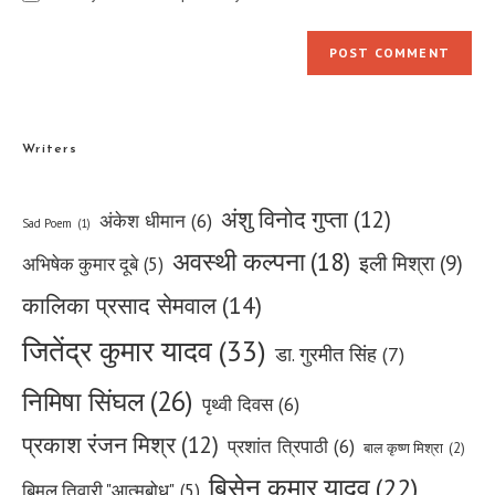
Writers
अंशु विनोद गुप्ता
(12)
अंकेश धीमान
(6)
Sad Poem
(1)
अवस्थी कल्पना
(18)
इली मिश्रा
(9)
अभिषेक कुमार दूबे
(5)
कालिका प्रसाद सेमवाल
(14)
जितेंद्र कुमार यादव
(33)
डा. गुरमीत सिंह
(7)
निमिषा सिंघल
(26)
पृथ्वी दिवस
(6)
प्रकाश रंजन मिश्र
(12)
प्रशांत त्रिपाठी
(6)
बाल कृष्ण मिश्रा
(2)
बिसेन कुमार यादव
(22)
बिमल तिवारी "आत्मबोध"
(5)