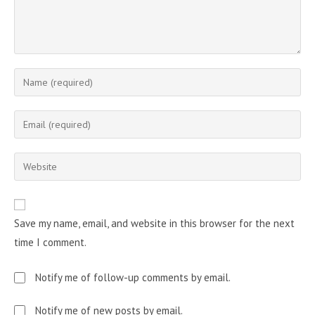
Enter
your
name
Enter
or
your
username
email
Enter
to
address
your
comment
to
website
comment
URL
Save my name, email, and website in this browser for the next
(optional)
time I comment.
Notify me of follow-up comments by email.
Notify me of new posts by email.