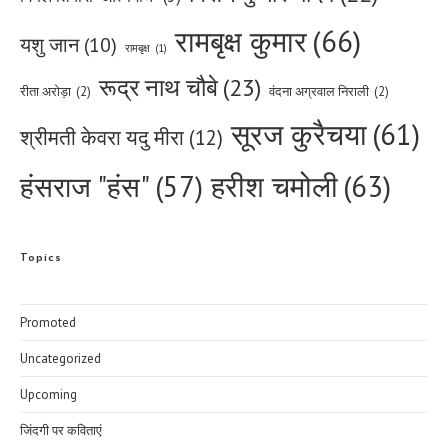
रामबृक्ष कुमार
(66)
यशु जान
(10)
रामबृक्ष
(1)
रूद्र नाथ चौबे
(23)
रीता अरोड़ा
(2)
वंदना अग्रवाल निराली
(2)
सूरज कुरैचया
(61)
श्रीमती केवरा यदु मीरा
(12)
हरीश चमोली
(63)
हंसराज "हंस"
(57)
Topics
Promoted
Uncategorized
Upcoming
जिंदगी पर कविताएं