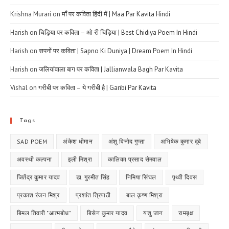
Krishna Murari
on
माँ पर कविता हिंदी में | Maa Par Kavita Hindi
Harish
on
चिड़िया पर कविता – ओ री चिड़िया | Best Chidiya Poem In Hindi
Harish
on
सपनों पर कविता | Sapno Ki Duniya | Dream Poem In Hindi
Harish
on
जलियांवाला बाग पर कविता | Jallianwala Bagh Par Kavita
Vishal
on
गरीबी पर कविता – ये गरीबी है | Garibi Par Kavita
Tags
SAD POEM
अंकेश धीमान
अंशु विनोद गुप्ता
अभिषेक कुमार दूबे
अवस्थी कल्पना
इली मिश्रा
कालिका प्रसाद सेमवाल
जितेंद्र कुमार यादव
डा. गुरमीत सिंह
निमिषा सिंघल
पृथ्वी दिवस
प्रकाश रंजन मिश्र
प्रशांत त्रिपाठी
बाल कृष्ण मिश्रा
बिमल तिवारी "आत्मबोध"
बिसेन कुमार यादव
यशु जान
रामबृक्ष