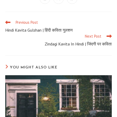
Opens
Opens
Opens
in
in
in
a
a
a
new
new
new
window
window
window
Previous Post
Read
more
Hindi Kavita Gulshan | हिंदी कविता गुलशन
articles
Next Post
Zindagi Kavita In Hindi | जिंदगी पर कविता
YOU MIGHT ALSO LIKE