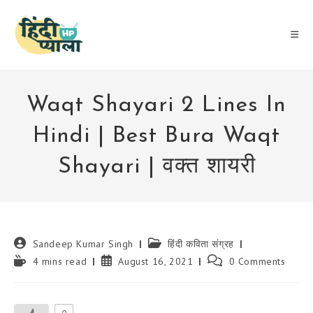
Skip
to
content
Waqt Shayari 2 Lines In
Hindi | Best Bura Waqt
Shayari | वक्त शायरी
Post
Post
Sandeep Kumar Singh
हिंदी कविता संग्रह
author:
category:
Reading
Post
Post
4 mins read
August 16, 2021
0 Comments
time:
published:
comments: