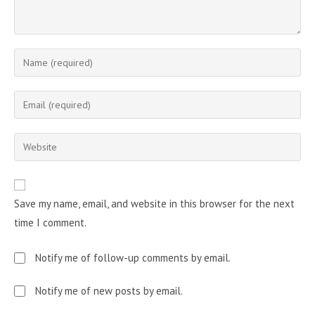
Enter
your
name
Enter
or
your
username
email
Enter
to
address
your
comment
to
website
comment
URL
Save my name, email, and website in this browser for the next
(optional)
time I comment.
Notify me of follow-up comments by email.
Notify me of new posts by email.