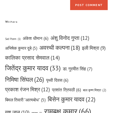
Writers
अंशु विनोद गुप्ता
(12)
अंकेश धीमान
(6)
Sad Poem
(1)
अवस्थी कल्पना
(18)
इली मिश्रा
(9)
अभिषेक कुमार दूबे
(5)
कालिका प्रसाद सेमवाल
(14)
जितेंद्र कुमार यादव
(33)
डा. गुरमीत सिंह
(7)
निमिषा सिंघल
(26)
पृथ्वी दिवस
(6)
प्रकाश रंजन मिश्र
(12)
प्रशांत त्रिपाठी
(6)
बाल कृष्ण मिश्रा
(2)
बिसेन कुमार यादव
(22)
बिमल तिवारी "आत्मबोध"
(5)
रामबृक्ष कुमार
(66)
यशु जान
(10)