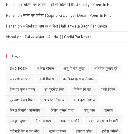
Harish
on
चिड़िया पर कविता – ओ री चिड़िया | Best Chidiya Poem In Hindi
Harish
on
सपनों पर कविता | Sapno Ki Duniya | Dream Poem In Hindi
Harish
on
जलियांवाला बाग पर कविता | Jallianwala Bagh Par Kavita
Vishal
on
गरीबी पर कविता – ये गरीबी है | Garibi Par Kavita
Tags
SAD POEM
अंकेश धीमान
अंशु विनोद गुप्ता
अभिषेक कुमार दूबे
अवस्थी कल्पना
इली मिश्रा
कालिका प्रसाद सेमवाल
जितेंद्र कुमार यादव
डा. गुरमीत सिंह
निमिषा सिंघल
पृथ्वी दिवस
प्रकाश रंजन मिश्र
प्रशांत त्रिपाठी
बाल कृष्ण मिश्रा
बिमल तिवारी "आत्मबोध"
बिसेन कुमार यादव
यशु जान
रामबृक्ष
रामबृक्ष कुमार
रीता अरोड़ा
रूद्र नाथ चौबे
वंदना अग्रवाल निराली
श्रीमती केवरा यदु मीरा
सूरज कुरैचया
हंसराज "हंस"
हरीश चमोली