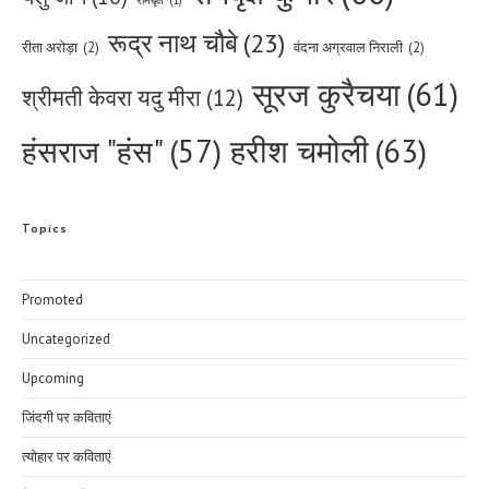
रामबृक्ष
(1)
रूद्र नाथ चौबे
(23)
रीता अरोड़ा
(2)
वंदना अग्रवाल निराली
(2)
सूरज कुरैचया
(61)
श्रीमती केवरा यदु मीरा
(12)
हरीश चमोली
(63)
हंसराज "हंस"
(57)
Topics
Promoted
Uncategorized
Upcoming
जिंदगी पर कविताएं
त्योहार पर कविताएं