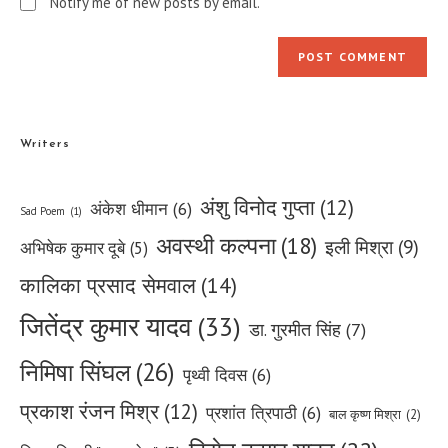
Notify me of new posts by email.
Writers
अंशु विनोद गुप्ता
(12)
अंकेश धीमान
(6)
Sad Poem
(1)
अवस्थी कल्पना
(18)
इली मिश्रा
(9)
अभिषेक कुमार दूबे
(5)
कालिका प्रसाद सेमवाल
(14)
जितेंद्र कुमार यादव
(33)
डा. गुरमीत सिंह
(7)
निमिषा सिंघल
(26)
पृथ्वी दिवस
(6)
प्रकाश रंजन मिश्र
(12)
प्रशांत त्रिपाठी
(6)
बाल कृष्ण मिश्रा
(2)