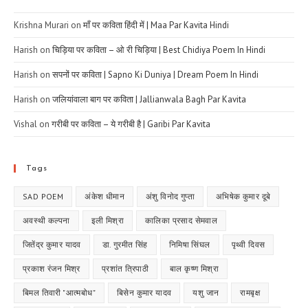
Krishna Murari
on
माँ पर कविता हिंदी में | Maa Par Kavita Hindi
Harish
on
चिड़िया पर कविता – ओ री चिड़िया | Best Chidiya Poem In Hindi
Harish
on
सपनों पर कविता | Sapno Ki Duniya | Dream Poem In Hindi
Harish
on
जलियांवाला बाग पर कविता | Jallianwala Bagh Par Kavita
Vishal
on
गरीबी पर कविता – ये गरीबी है | Garibi Par Kavita
Tags
SAD POEM
अंकेश धीमान
अंशु विनोद गुप्ता
अभिषेक कुमार दूबे
अवस्थी कल्पना
इली मिश्रा
कालिका प्रसाद सेमवाल
जितेंद्र कुमार यादव
डा. गुरमीत सिंह
निमिषा सिंघल
पृथ्वी दिवस
प्रकाश रंजन मिश्र
प्रशांत त्रिपाठी
बाल कृष्ण मिश्रा
बिमल तिवारी "आत्मबोध"
बिसेन कुमार यादव
यशु जान
रामबृक्ष