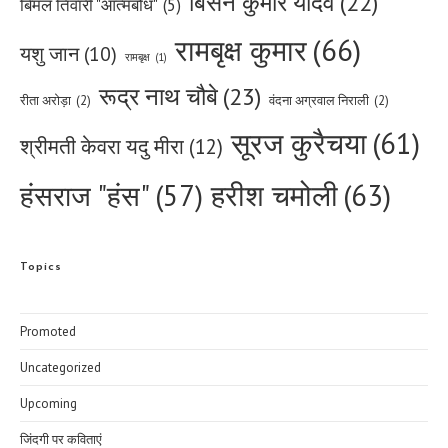
बिसेन कुमार यादव
(22)
बिमल तिवारी "आत्मबोध"
(5)
रामबृक्ष कुमार
(66)
यशु जान
(10)
रामबृक्ष
(1)
रूद्र नाथ चौबे
(23)
रीता अरोड़ा
(2)
वंदना अग्रवाल निराली
(2)
सूरज कुरैचया
(61)
श्रीमती केवरा यदु मीरा
(12)
हरीश चमोली
(63)
हंसराज "हंस"
(57)
Topics
Promoted
Uncategorized
Upcoming
जिंदगी पर कविताएं