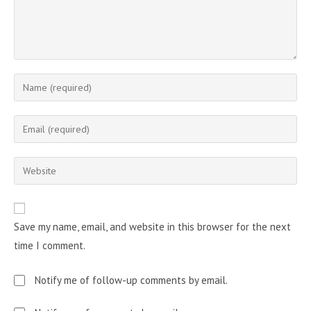
Enter
your
name
Enter
or
your
username
email
Enter
to
address
your
comment
to
website
comment
URL
Save my name, email, and website in this browser for the next
(optional)
time I comment.
Notify me of follow-up comments by email.