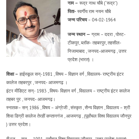
नाम –
रूद्र नाथ चौबे (“रूद्र”)
पिता-
स्वर्गीय राम नयन चौबे
जन्म परिचय
– 04-02-1964
जन्म स्थान —
ग्राम – ददरा , पोस्ट-
टीकपुर, ब्लॉक- तहबरपुर, तहसील-
निजामाबाद , जनपद-आजमगढ़ , उत्तर
प्रदेश (भारत) ।
शिक्षा –
हाईस्कूल सन्-1981 , विषय – विज्ञान वर्ग , विद्यालय- राष्ट्रीय इंटर
कालेज तहबरपुर , जनपद- आजमगढ़ ।
इंटर मीडिएट सन्- 1983 , विषय- विज्ञान वर्ग , विद्यालय – राष्ट्रीय इंटर कालेज
तहबर पुर , जनपद- आजमगढ़।
स्नातक– सन् 1986 , विषय – अंग्रेजी , संस्कृत , सैन्य विज्ञान , विद्यालय – श्री
शिवा डिग्री कालेज तेरहीं कप्तानगंज , आजमगढ़ , (पूर्वांचल विश्व विद्यालय जौनपुर
) उत्तर प्रदेश।
बी.एड — सन् — 1991 , पूर्वांचल विश्व विद्यालय जौनपुर , उत्तर प्रदेश (भारत)