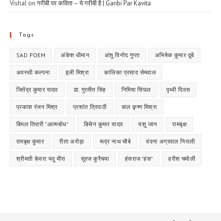
Vishal
on
गरीबी पर कविता – ये गरीबी है | Garibi Par Kavita
Tags
SAD POEM
अंकेश धीमान
अंशु विनोद गुप्ता
अभिषेक कुमार दूबे
अवस्थी कल्पना
इली मिश्रा
कालिका प्रसाद सेमवाल
जितेंद्र कुमार यादव
डा. गुरमीत सिंह
निमिषा सिंघल
पृथ्वी दिवस
प्रकाश रंजन मिश्र
प्रशांत त्रिपाठी
बाल कृष्ण मिश्रा
बिमल तिवारी "आत्मबोध"
बिसेन कुमार यादव
यशु जान
रामबृक्ष
रामबृक्ष कुमार
रीता अरोड़ा
रूद्र नाथ चौबे
वंदना अग्रवाल निराली
श्रीमती केवरा यदु मीरा
सूरज कुरैचया
हंसराज "हंस"
हरीश चमोली