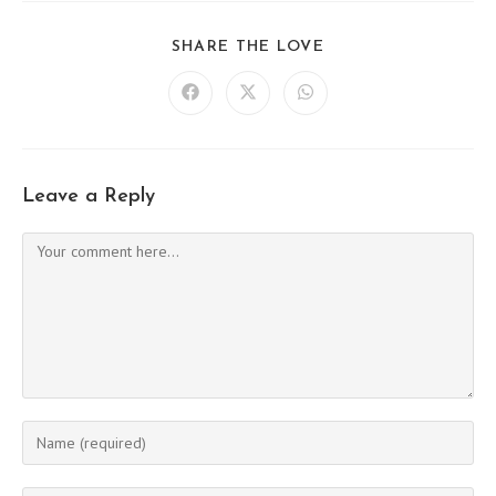
SHARE
SHARE THE LOVE
THIS
CONTENT
Opens
Opens
Opens
in
in
in
a
a
a
new
new
new
window
window
window
Leave a Reply
Comment
Enter
your
name