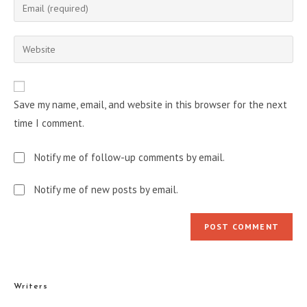
Enter
or
your
username
email
Enter
to
address
your
comment
to
website
comment
URL
Save my name, email, and website in this browser for the next
(optional)
time I comment.
Notify me of follow-up comments by email.
Notify me of new posts by email.
Writers