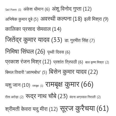
अंशु विनोद गुप्ता
(12)
अंकेश धीमान
(6)
Sad Poem
(1)
अवस्थी कल्पना
(18)
इली मिश्रा
(9)
अभिषेक कुमार दूबे
(5)
कालिका प्रसाद सेमवाल
(14)
जितेंद्र कुमार यादव
(33)
डा. गुरमीत सिंह
(7)
निमिषा सिंघल
(26)
पृथ्वी दिवस
(6)
प्रकाश रंजन मिश्र
(12)
प्रशांत त्रिपाठी
(6)
बाल कृष्ण मिश्रा
(2)
बिसेन कुमार यादव
(22)
बिमल तिवारी "आत्मबोध"
(5)
रामबृक्ष कुमार
(66)
यशु जान
(10)
रामबृक्ष
(1)
रूद्र नाथ चौबे
(23)
रीता अरोड़ा
(2)
वंदना अग्रवाल निराली
(2)
सूरज कुरैचया
(61)
श्रीमती केवरा यदु मीरा
(12)