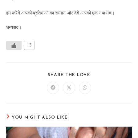
हम करेंगे आपकी प्रतिभाओं का सम्मान और देंगे आपको एक नया मंच।
धन्यवाद।
+3
SHARE
SHARE THE LOVE
THIS
CONTENT
Opens
Opens
Opens
in
in
in
a
a
a
new
new
new
window
window
window
YOU MIGHT ALSO LIKE