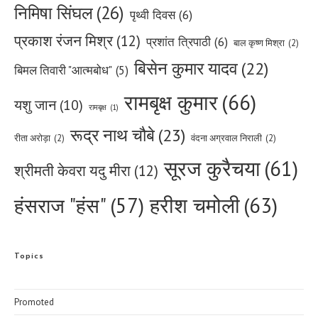
निमिषा सिंघल
(26)
पृथ्वी दिवस
(6)
प्रकाश रंजन मिश्र
(12)
प्रशांत त्रिपाठी
(6)
बाल कृष्ण मिश्रा
(2)
बिसेन कुमार यादव
(22)
बिमल तिवारी "आत्मबोध"
(5)
रामबृक्ष कुमार
(66)
यशु जान
(10)
रामबृक्ष
(1)
रूद्र नाथ चौबे
(23)
रीता अरोड़ा
(2)
वंदना अग्रवाल निराली
(2)
सूरज कुरैचया
(61)
श्रीमती केवरा यदु मीरा
(12)
हरीश चमोली
(63)
हंसराज "हंस"
(57)
Topics
Promoted