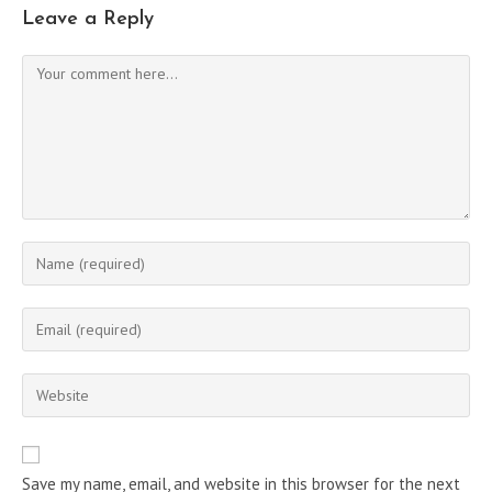
Leave a Reply
Comment
Enter
your
name
Enter
or
your
username
email
Enter
to
address
your
comment
to
website
comment
URL
Save my name, email, and website in this browser for the next