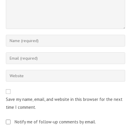
Enter
your
name
Enter
or
your
username
email
Enter
to
address
your
comment
to
website
comment
URL
Save my name, email, and website in this browser for the next
(optional)
time I comment.
Notify me of follow-up comments by email.