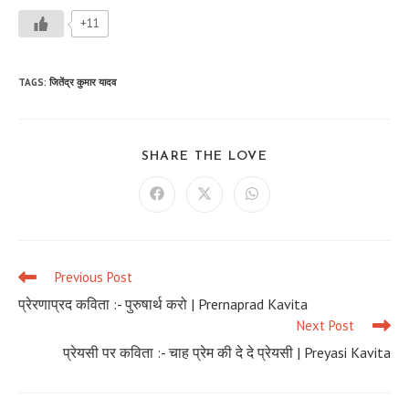
+11
TAGS
:
जितेंद्र कुमार यादव
SHARE
SHARE THE LOVE
THIS
CONTENT
Opens
Opens
Opens
in
in
in
a
a
a
new
new
new
window
window
window
Previous Post
Read
more
प्रेरणाप्रद कविता :- पुरुषार्थ करो | Prernaprad Kavita
articles
Next Post
प्रेयसी पर कविता :- चाह प्रेम की दे दे प्रेयसी | Preyasi Kavita