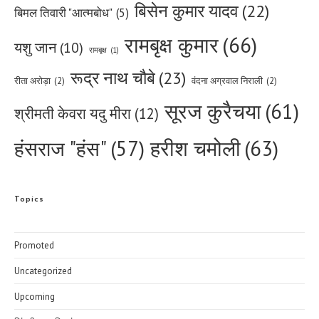
बिसेन कुमार यादव
(22)
बिमल तिवारी "आत्मबोध"
(5)
रामबृक्ष कुमार
(66)
यशु जान
(10)
रामबृक्ष
(1)
रूद्र नाथ चौबे
(23)
रीता अरोड़ा
(2)
वंदना अग्रवाल निराली
(2)
सूरज कुरैचया
(61)
श्रीमती केवरा यदु मीरा
(12)
हरीश चमोली
(63)
हंसराज "हंस"
(57)
Topics
Promoted
Uncategorized
Upcoming