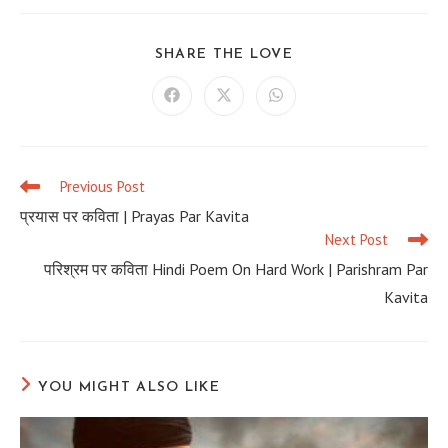
SHARE
SHARE THE LOVE
THIS
CONTENT
Opens
Opens
Opens
in
in
in
a
a
a
new
new
new
window
window
window
Previous Post
Read
more
प्रयास पर कविता | Prayas Par Kavita
articles
Next Post
परिश्रम पर कविता Hindi Poem On Hard Work | Parishram Par
Kavita
YOU MIGHT ALSO LIKE