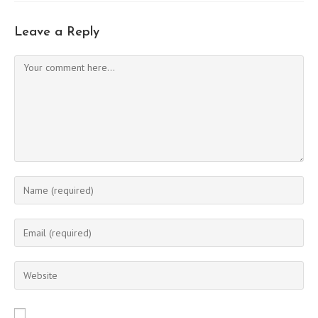
Leave a Reply
Comment
Enter
your
name
Enter
or
your
username
email
Enter
to
address
your
comment
to
website
comment