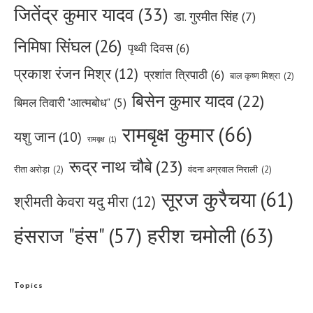
जितेंद्र कुमार यादव
(33)
डा. गुरमीत सिंह
(7)
निमिषा सिंघल
(26)
पृथ्वी दिवस
(6)
प्रकाश रंजन मिश्र
(12)
प्रशांत त्रिपाठी
(6)
बाल कृष्ण मिश्रा
(2)
बिसेन कुमार यादव
(22)
बिमल तिवारी "आत्मबोध"
(5)
रामबृक्ष कुमार
(66)
यशु जान
(10)
रामबृक्ष
(1)
रूद्र नाथ चौबे
(23)
रीता अरोड़ा
(2)
वंदना अग्रवाल निराली
(2)
सूरज कुरैचया
(61)
श्रीमती केवरा यदु मीरा
(12)
हरीश चमोली
(63)
हंसराज "हंस"
(57)
Topics