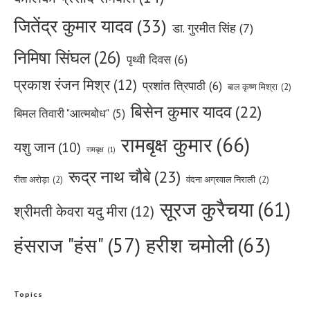
जितेंद्र कुमार यादव
(33)
डा. गुरमीत सिंह
(7)
निमिषा सिंघल
(26)
पृथ्वी दिवस
(6)
प्रकाश रंजन मिश्र
(12)
प्रशांत त्रिपाठी
(6)
बाल कृष्ण मिश्रा
(2)
बिसेन कुमार यादव
(22)
बिमल तिवारी "आत्मबोध"
(5)
रामबृक्ष कुमार
(66)
यशु जान
(10)
रामबृक्ष
(1)
रूद्र नाथ चौबे
(23)
रीता अरोड़ा
(2)
वंदना अग्रवाल निराली
(2)
सूरज कुरैचया
(61)
श्रीमती केवरा यदु मीरा
(12)
हरीश चमोली
(63)
हंसराज "हंस"
(57)
Topics