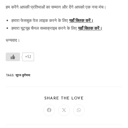
हम करेंगे आपकी प्रतिभाओं का सम्मान और देंगे आपको एक नया मंच।
हमारा फेसबुक पेज लाइक करने के लिए
यहाँ क्लिक करें।
हमारा यूट्यूब चैनल सब्सक्राइब करने के लिए
यहाँ क्लिक करें।
धन्यवाद।
+52
TAGS
:
सूरज कुरैचया
SHARE
SHARE THE LOVE
THIS
CONTENT
Opens
Opens
Opens
in
in
in
a
a
a
new
new
new
window
window
window