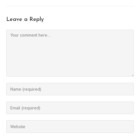
Leave a Reply
Comment
Enter
your
name
Enter
or
your
username
email
Enter
to
address
your
comment
to
website