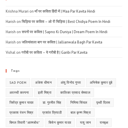
Krishna Murari
on
माँ पर कविता हिंदी में | Maa Par Kavita Hindi
Harish
on
चिड़िया पर कविता – ओ री चिड़िया | Best Chidiya Poem In Hindi
Harish
on
सपनों पर कविता | Sapno Ki Duniya | Dream Poem In Hindi
Harish
on
जलियांवाला बाग पर कविता | Jallianwala Bagh Par Kavita
Vishal
on
गरीबी पर कविता – ये गरीबी है | Garibi Par Kavita
Tags
SAD POEM
अंकेश धीमान
अंशु विनोद गुप्ता
अभिषेक कुमार दूबे
अवस्थी कल्पना
इली मिश्रा
कालिका प्रसाद सेमवाल
जितेंद्र कुमार यादव
डा. गुरमीत सिंह
निमिषा सिंघल
पृथ्वी दिवस
प्रकाश रंजन मिश्र
प्रशांत त्रिपाठी
बाल कृष्ण मिश्रा
बिमल तिवारी "आत्मबोध"
बिसेन कुमार यादव
यशु जान
रामबृक्ष