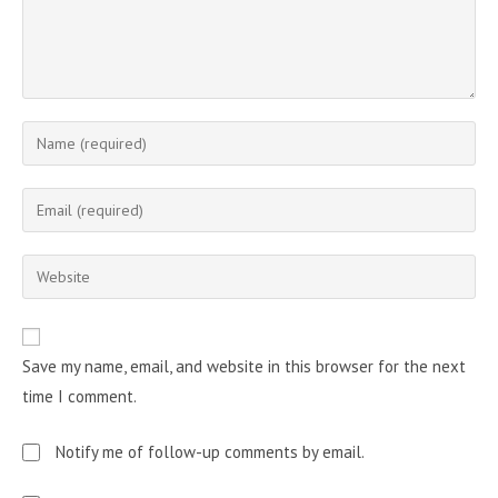
Enter
your
name
Enter
or
your
username
email
Enter
to
address
your
comment
to
website
comment
URL
Save my name, email, and website in this browser for the next
(optional)
time I comment.
Notify me of follow-up comments by email.