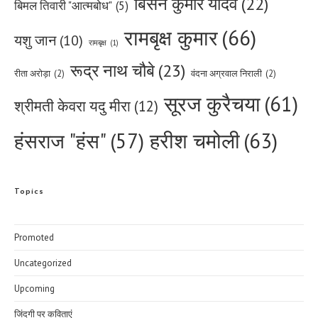
बिसेन कुमार यादव
(22)
बिमल तिवारी "आत्मबोध"
(5)
रामबृक्ष कुमार
(66)
यशु जान
(10)
रामबृक्ष
(1)
रूद्र नाथ चौबे
(23)
रीता अरोड़ा
(2)
वंदना अग्रवाल निराली
(2)
सूरज कुरैचया
(61)
श्रीमती केवरा यदु मीरा
(12)
हरीश चमोली
(63)
हंसराज "हंस"
(57)
Topics
Promoted
Uncategorized
Upcoming
जिंदगी पर कविताएं