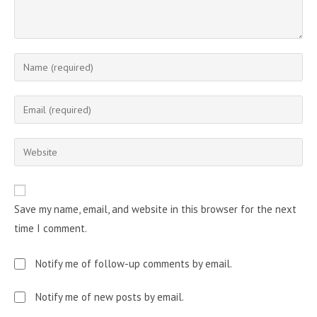
Enter
your
name
Enter
or
your
username
email
Enter
to
address
your
comment
to
website
comment
URL
Save my name, email, and website in this browser for the next
(optional)
time I comment.
Notify me of follow-up comments by email.
Notify me of new posts by email.