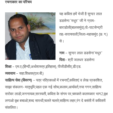
रचनाकार का परिचय
यह कविता हमें भेजी है सुन्दर लाल
डडसेना “मधुर” जी ने ग्राम-
बाराडोली(बालसमुंद),पो.-पाटसेन्द्री
तह.-सरायपाली,जिला-महासमुंद (छ. ग.)
से।
नाम
– सुन्दर लाल डडसेना”मधुर”
पिता
– श्री जलधर डडसेना
शिक्षा
– एम.ए.(हिन्दी,अर्थशास्त्र,इतिहास), पीजीडीसीए,डी.एड.
व्यवसाय
– सहा.शिक्षक(एल.बी.)
साहित्य सेवा (विवरण)
– पत्र पत्रिकाओं में रचनाएँ,कविताएं व लेख प्रकाशित,
साझा संकलन- मातृभूमि,पहल एक नई सोच,कलाम,आर्यावर्त,नया गगन,साहित्य
सरोवर लाडो,जननायक,सरस्वती, कविता के संगम पर,चमकते कलमकार भाग2,वृक्ष
लगाओ वृक्ष बचाओ,शब्द सारथी,चलते चलते,साहित्य लहर,रंग दे बसंती में कवितायें
संकलित।