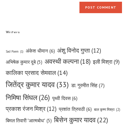
Writers
अंशु विनोद गुप्ता
(12)
अंकेश धीमान
(6)
Sad Poem
(1)
अवस्थी कल्पना
(18)
इली मिश्रा
(9)
अभिषेक कुमार दूबे
(5)
कालिका प्रसाद सेमवाल
(14)
जितेंद्र कुमार यादव
(33)
डा. गुरमीत सिंह
(7)
निमिषा सिंघल
(26)
पृथ्वी दिवस
(6)
प्रकाश रंजन मिश्र
(12)
प्रशांत त्रिपाठी
(6)
बाल कृष्ण मिश्रा
(2)
बिसेन कुमार यादव
(22)
बिमल तिवारी "आत्मबोध"
(5)