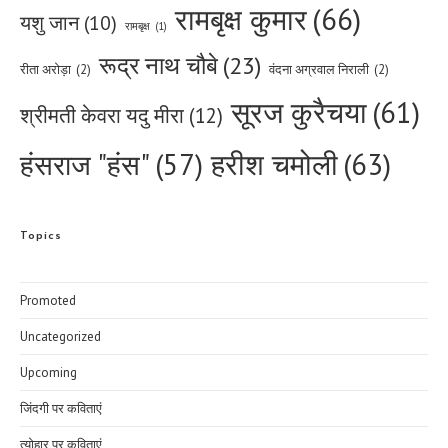
रामबृक्ष कुमार
(66)
यशु जान
(10)
रामबृक्ष
(1)
रूद्र नाथ चौबे
(23)
रीता अरोड़ा
(2)
वंदना अग्रवाल निराली
(2)
सूरज कुरैचया
(61)
श्रीमती केवरा यदु मीरा
(12)
हरीश चमोली
(63)
हंसराज "हंस"
(57)
Topics
Promoted
Uncategorized
Upcoming
जिंदगी पर कविताएं
त्योहार पर कविताएं