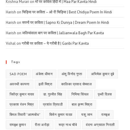
Krishna Murari
on
माँ पर कविता हिंदी में | Maa Par Kavita Hindi
Harish
on
चिड़िया पर कविता – ओ री चिड़िया | Best Chidiya Poem In Hindi
Harish
on
सपनों पर कविता | Sapno Ki Duniya | Dream Poem In Hindi
Harish
on
जलियांवाला बाग पर कविता | Jallianwala Bagh Par Kavita
Vishal
on
गरीबी पर कविता – ये गरीबी है | Garibi Par Kavita
Tags
SAD POEM
अंकेश धीमान
अंशु विनोद गुप्ता
अभिषेक कुमार दूबे
अवस्थी कल्पना
इली मिश्रा
कालिका प्रसाद सेमवाल
जितेंद्र कुमार यादव
डा. गुरमीत सिंह
निमिषा सिंघल
पृथ्वी दिवस
प्रकाश रंजन मिश्र
प्रशांत त्रिपाठी
बाल कृष्ण मिश्रा
बिमल तिवारी "आत्मबोध"
बिसेन कुमार यादव
यशु जान
रामबृक्ष
रामबृक्ष कुमार
रीता अरोड़ा
रूद्र नाथ चौबे
वंदना अग्रवाल निराली