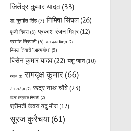
जितेंद्र कुमार यादव
(33)
निमिषा सिंघल
(26)
डा. गुरमीत सिंह
(7)
प्रकाश रंजन मिश्र
(12)
पृथ्वी दिवस
(6)
प्रशांत त्रिपाठी
(6)
बाल कृष्ण मिश्रा
(2)
बिमल तिवारी "आत्मबोध"
(5)
बिसेन कुमार यादव
(22)
यशु जान
(10)
रामबृक्ष कुमार
(66)
रामबृक्ष
(1)
रूद्र नाथ चौबे
(23)
रीता अरोड़ा
(2)
वंदना अग्रवाल निराली
(2)
श्रीमती केवरा यदु मीरा
(12)
सूरज कुरैचया
(61)