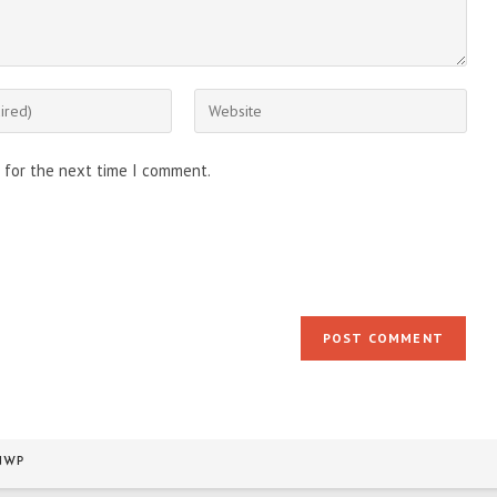
Enter
your
website
 for the next time I comment.
URL
(optional)
NWP