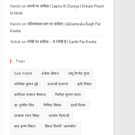
Harish
on
सपनों पर कविता | Sapno Ki Duniya | Dream Poem
In Hindi
Harish
on
जलियांवाला बाग पर कविता | Jallianwala Bagh Par
Kavita
Vishal
on
गरीबी पर कविता – ये गरीबी है | Garibi Par Kavita
Tags
SAD POEM
अंकेश धीमान
अंशु विनोद गुप्ता
अभिषेक कुमार दूबे
अवस्थी कल्पना
इली मिश्रा
कालिका प्रसाद सेमवाल
जितेंद्र कुमार यादव
डा. गुरमीत सिंह
निमिषा सिंघल
पृथ्वी दिवस
प्रकाश रंजन मिश्र
प्रशांत त्रिपाठी
बाल कृष्ण मिश्रा
बिमल तिवारी "आत्मबोध"