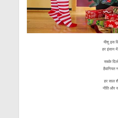
यीशु इस क
हर इंसान मे
सबके दिलों
हैवानियत 
हर साल शै
नीति और सद