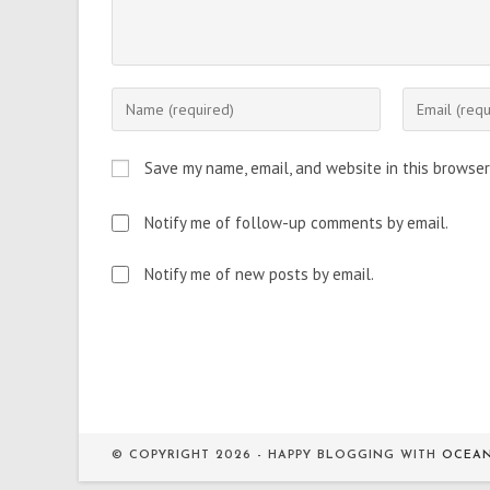
Enter
Enter
your
your
name
email
Save my name, email, and website in this browser
or
address
username
to
Notify me of follow-up comments by email.
to
comment
comment
Notify me of new posts by email.
© COPYRIGHT 2026 - HAPPY BLOGGING WITH
OCEA