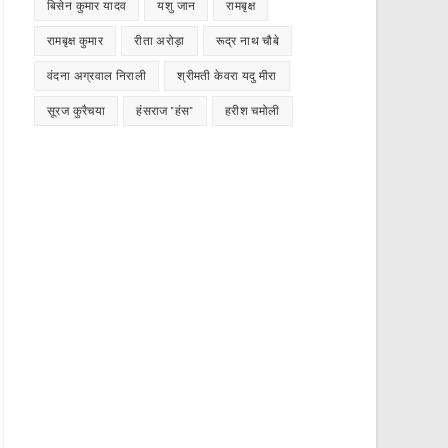
बिसेन कुमार यादव
यशु जान
रामबृक्ष
रामबृक्ष कुमार
रीता अरोड़ा
रूद्र नाथ चौबे
वंदना अग्रवाल निराली
श्रीमती केवरा यदु मीरा
सूरज कुरैचया
हंसराज "हंस"
हरीश चमोली