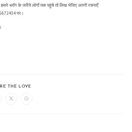
मारे ब्लॉग के जरिये लोगों तक पहुंचे तो लिख भेजिए अपनी रचनाएँ
9115672434 पर।
च।
SHARE
RE THE LOVE
THIS
CONTENT
ens
Opens
Opens
in
in
a
a
ew
new
new
ndow
window
window