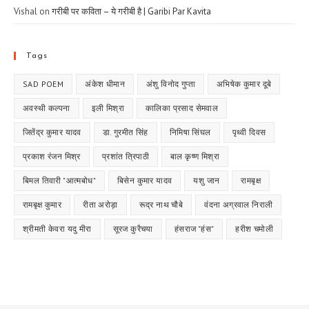
Vishal
on
गरीबी पर कविता – ये गरीबी है | Garibi Par Kavita
Tags
SAD POEM
अंकेश धीमान
अंशु विनोद गुप्ता
अभिषेक कुमार दूबे
अवस्थी कल्पना
इली मिश्रा
कालिका प्रसाद सेमवाल
जितेंद्र कुमार यादव
डा. गुरमीत सिंह
निमिषा सिंघल
पृथ्वी दिवस
प्रकाश रंजन मिश्र
प्रशांत त्रिपाठी
बाल कृष्ण मिश्रा
बिमल तिवारी "आत्मबोध"
बिसेन कुमार यादव
यशु जान
रामबृक्ष
रामबृक्ष कुमार
रीता अरोड़ा
रूद्र नाथ चौबे
वंदना अग्रवाल निराली
श्रीमती केवरा यदु मीरा
सूरज कुरैचया
हंसराज "हंस"
हरीश चमोली