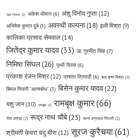
अंशु विनोद गुप्ता
(12)
अंकेश धीमान
(6)
Sad Poem
(1)
अवस्थी कल्पना
(18)
इली मिश्रा
(9)
अभिषेक कुमार दूबे
(5)
कालिका प्रसाद सेमवाल
(14)
जितेंद्र कुमार यादव
(33)
डा. गुरमीत सिंह
(7)
निमिषा सिंघल
(26)
पृथ्वी दिवस
(6)
प्रकाश रंजन मिश्र
(12)
प्रशांत त्रिपाठी
(6)
बाल कृष्ण मिश्रा
(2)
बिसेन कुमार यादव
(22)
बिमल तिवारी "आत्मबोध"
(5)
रामबृक्ष कुमार
(66)
यशु जान
(10)
रामबृक्ष
(1)
रूद्र नाथ चौबे
(23)
रीता अरोड़ा
(2)
वंदना अग्रवाल निराली
(2)
सूरज कुरैचया
(61)
श्रीमती केवरा यदु मीरा
(12)