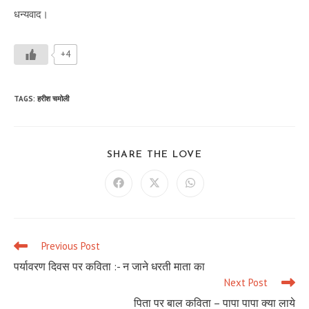
धन्यवाद।
+4
TAGS
:
हरीश चमोली
SHARE
SHARE THE LOVE
THIS
CONTENT
Opens
Opens
Opens
in
in
in
a
a
a
new
new
new
window
window
window
Previous Post
Read
more
पर्यावरण दिवस पर कविता :- न जाने धरती माता का
articles
Next Post
पिता पर बाल कविता – पापा पापा क्या लाये