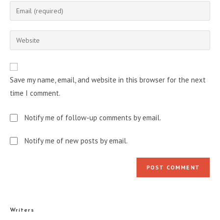
name
Enter
or
your
username
email
Enter
to
address
your
comment
to
website
comment
URL
Save my name, email, and website in this browser for the next
(optional)
time I comment.
Notify me of follow-up comments by email.
Notify me of new posts by email.
Writers