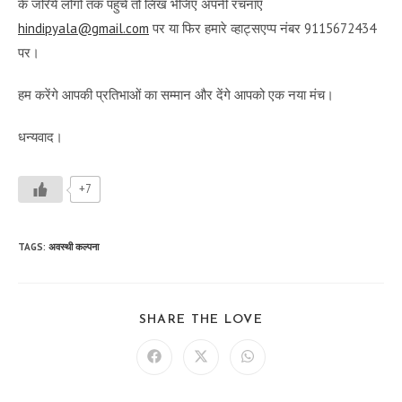
के जरिये लोगों तक पहुंचे तो लिख भेजिए अपनी रचनाएँ
hindipyala@gmail.com
पर या फिर हमारे व्हाट्सएप्प नंबर 9115672434
पर।
हम करेंगे आपकी प्रतिभाओं का सम्मान और देंगे आपको एक नया मंच।
धन्यवाद।
+7
TAGS
:
अवस्थी कल्पना
SHARE
SHARE THE LOVE
THIS
CONTENT
Opens
Opens
Opens
in
in
in
a
a
a
new
new
new