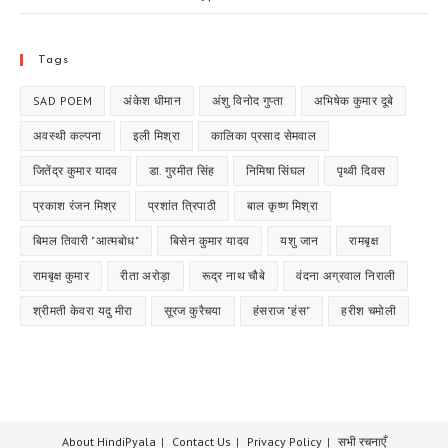
Tags
SAD POEM
अंकेश धीमान
अंशु विनोद गुप्ता
अभिषेक कुमार दूबे
अवस्थी कल्पना
इली मिश्रा
कालिका प्रसाद सेमवाल
जितेंद्र कुमार यादव
डा. गुरमीत सिंह
निमिषा सिंघल
पृथ्वी दिवस
प्रकाश रंजन मिश्र
प्रशांत त्रिपाठी
बाल कृष्ण मिश्रा
बिमल तिवारी "आत्मबोध"
बिसेन कुमार यादव
यशु जान
रामबृक्ष
रामबृक्ष कुमार
रीता अरोड़ा
रूद्र नाथ चौबे
वंदना अग्रवाल निराली
श्रीमती केवरा यदु मीरा
सूरज कुरैचया
हंसराज "हंस"
हरीश चमोली
About HindiPyala
Contact Us
Privacy Policy
सभी रचनाएँ