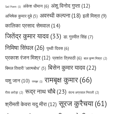
अंशु विनोद गुप्ता
(12)
अंकेश धीमान
(6)
Sad Poem
(1)
अवस्थी कल्पना
(18)
इली मिश्रा
(9)
अभिषेक कुमार दूबे
(5)
कालिका प्रसाद सेमवाल
(14)
जितेंद्र कुमार यादव
(33)
डा. गुरमीत सिंह
(7)
निमिषा सिंघल
(26)
पृथ्वी दिवस
(6)
प्रकाश रंजन मिश्र
(12)
प्रशांत त्रिपाठी
(6)
बाल कृष्ण मिश्रा
(2)
बिसेन कुमार यादव
(22)
बिमल तिवारी "आत्मबोध"
(5)
रामबृक्ष कुमार
(66)
यशु जान
(10)
रामबृक्ष
(1)
रूद्र नाथ चौबे
(23)
रीता अरोड़ा
(2)
वंदना अग्रवाल निराली
(2)
सूरज कुरैचया
(61)
श्रीमती केवरा यदु मीरा
(12)