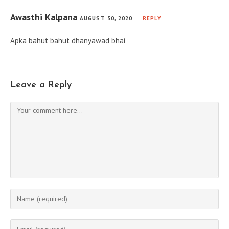
Awasthi Kalpana
AUGUST 30, 2020
REPLY
Apka bahut bahut dhanyawad bhai
Leave a Reply
Comment
Enter
your
name
Enter