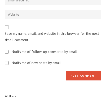
or
your
username
email
Enter
to
address
your
comment
to
website
comment
URL
Save my name, email, and website in this browser for the next
(optional)
time I comment.
Notify me of follow-up comments by email.
Notify me of new posts by email.
Writers