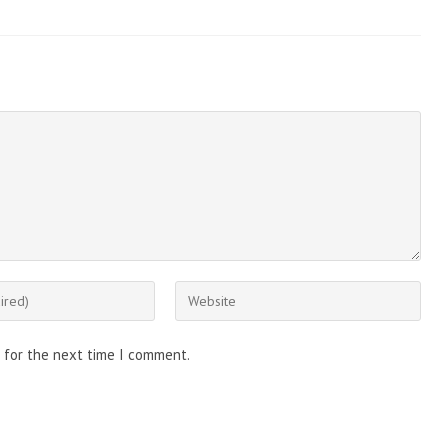
Enter
your
website
 for the next time I comment.
URL
(optional)