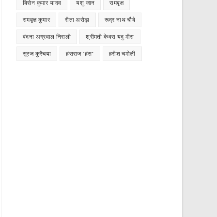
बिसेन कुमार यादव
यशु जान
रामबृक्ष
रामबृक्ष कुमार
रीता अरोड़ा
रूद्र नाथ चौबे
वंदना अग्रवाल निराली
श्रीमती केवरा यदु मीरा
सूरज कुरैचया
हंसराज "हंस"
हरीश चमोली