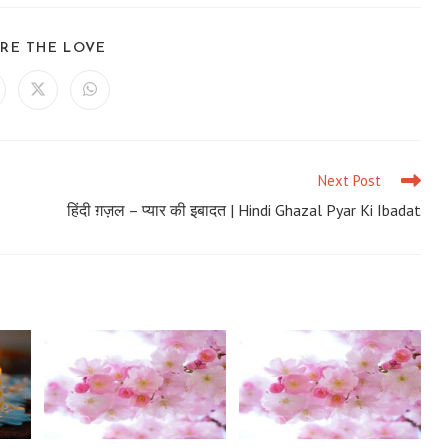
SHARE
RE THE LOVE
THIS
CONTENT
ens
Opens
Opens
in
in
a
a
ew
new
new
ndow
window
window
Next Post
हिंदी ग़ज़ल – प्यार की इबादत | Hindi Ghazal Pyar Ki Ibadat