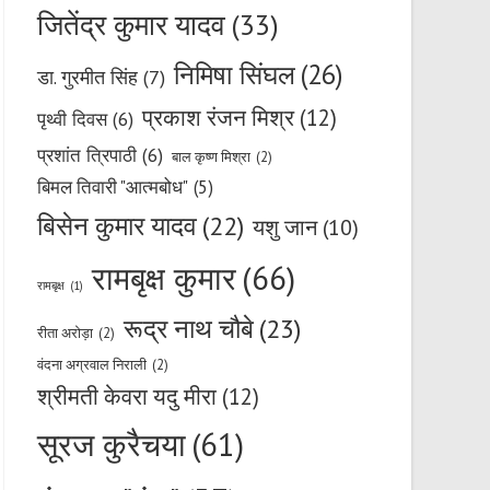
जितेंद्र कुमार यादव
(33)
निमिषा सिंघल
(26)
डा. गुरमीत सिंह
(7)
प्रकाश रंजन मिश्र
(12)
पृथ्वी दिवस
(6)
प्रशांत त्रिपाठी
(6)
बाल कृष्ण मिश्रा
(2)
बिमल तिवारी "आत्मबोध"
(5)
बिसेन कुमार यादव
(22)
यशु जान
(10)
रामबृक्ष कुमार
(66)
रामबृक्ष
(1)
रूद्र नाथ चौबे
(23)
रीता अरोड़ा
(2)
वंदना अग्रवाल निराली
(2)
श्रीमती केवरा यदु मीरा
(12)
सूरज कुरैचया
(61)