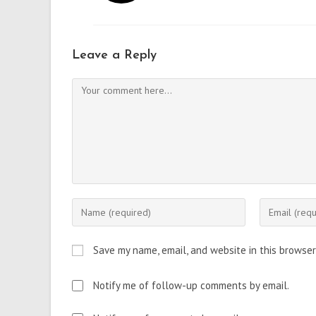
Leave a Reply
Comment
Enter
Enter
your
your
name
email
Save my name, email, and website in this browser
or
address
username
to
Notify me of follow-up comments by email.
to
comment
comment