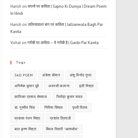
Harish
on
सपनों पर कविता | Sapno Ki Duniya | Dream Poem
In Hindi
Harish
on
जलियांवाला बाग पर कविता | Jallianwala Bagh Par
Kavita
Vishal
on
गरीबी पर कविता – ये गरीबी है | Garibi Par Kavita
Tags
SAD POEM
अंकेश धीमान
अंशु विनोद गुप्ता
अभिषेक कुमार दूबे
अवस्थी कल्पना
इली मिश्रा
कालिका प्रसाद सेमवाल
जितेंद्र कुमार यादव
डा. गुरमीत सिंह
निमिषा सिंघल
पृथ्वी दिवस
प्रकाश रंजन मिश्र
प्रशांत त्रिपाठी
बाल कृष्ण मिश्रा
बिमल तिवारी "आत्मबोध"