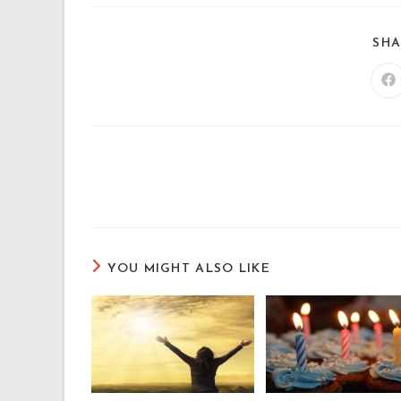
SHA
Op
in
a
n
wi
Read
more
articles
YOU MIGHT ALSO LIKE