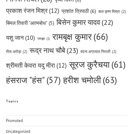
प्रकाश रंजन मिश्र
(12)
प्रशांत त्रिपाठी
(6)
बाल कृष्ण मिश्रा
(2)
बिसेन कुमार यादव
(22)
बिमल तिवारी "आत्मबोध"
(5)
रामबृक्ष कुमार
(66)
यशु जान
(10)
रामबृक्ष
(1)
रूद्र नाथ चौबे
(23)
रीता अरोड़ा
(2)
वंदना अग्रवाल निराली
(2)
सूरज कुरैचया
(61)
श्रीमती केवरा यदु मीरा
(12)
हरीश चमोली
(63)
हंसराज "हंस"
(57)
Topics
Promoted
Uncategorized