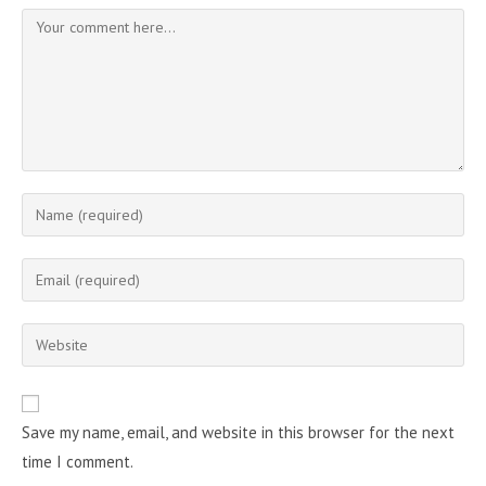
Comment
Enter
your
name
Enter
or
your
username
email
Enter
to
address
your
comment
to
website
comment
URL
Save my name, email, and website in this browser for the next
(optional)
time I comment.