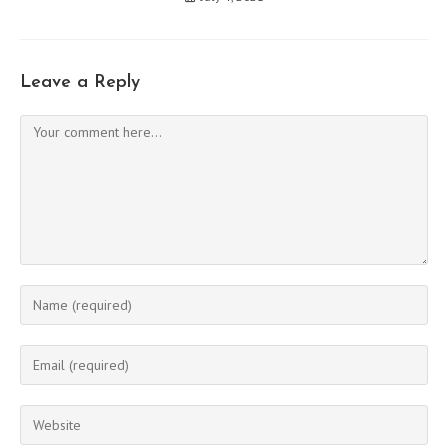
Leave a Reply
Comment
Enter
your
name
Enter
or
your
username
email
Enter
to
address
your
comment