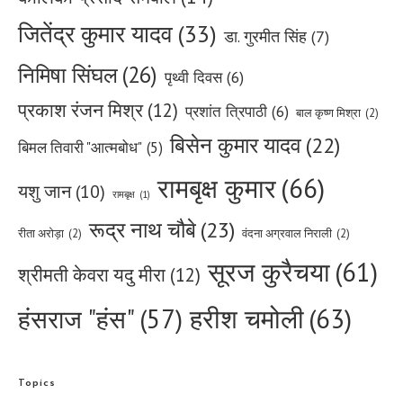
जितेंद्र कुमार यादव
(33)
डा. गुरमीत सिंह
(7)
निमिषा सिंघल
(26)
पृथ्वी दिवस
(6)
प्रकाश रंजन मिश्र
(12)
प्रशांत त्रिपाठी
(6)
बाल कृष्ण मिश्रा
(2)
बिसेन कुमार यादव
(22)
बिमल तिवारी "आत्मबोध"
(5)
रामबृक्ष कुमार
(66)
यशु जान
(10)
रामबृक्ष
(1)
रूद्र नाथ चौबे
(23)
रीता अरोड़ा
(2)
वंदना अग्रवाल निराली
(2)
सूरज कुरैचया
(61)
श्रीमती केवरा यदु मीरा
(12)
हरीश चमोली
(63)
हंसराज "हंस"
(57)
Topics