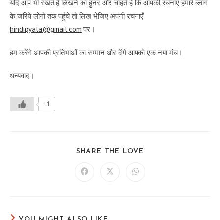
यदि आप भी रखते हैं लिखने का हुनर और चाहते हैं कि आपकी रचनाएँ हमारे ब्लॉग
के जरिये लोगों तक पहुंचे तो लिख भेजिए अपनी रचनाएँ
hindipyala@gmail.com
पर।
हम करेंगे आपकी प्रतिभाओं का सम्मान और देंगे आपको एक नया मंच।
धन्यवाद।
+1
SHARE
SHARE THE LOVE
THIS
CONTENT
Opens
Opens
Opens
in
in
in
a
a
a
new
new
new
window
window
window
YOU MIGHT ALSO LIKE