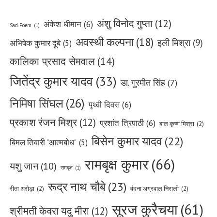
अंशु विनोद गुप्ता
(12)
अंकेश धीमान
(6)
Sad Poem
(1)
अवस्थी कल्पना
(18)
इली मिश्रा
(9)
अभिषेक कुमार दूबे
(5)
कालिका प्रसाद सेमवाल
(14)
जितेंद्र कुमार यादव
(33)
डा. गुरमीत सिंह
(7)
निमिषा सिंघल
(26)
पृथ्वी दिवस
(6)
प्रकाश रंजन मिश्र
(12)
प्रशांत त्रिपाठी
(6)
बाल कृष्ण मिश्रा
(2)
बिसेन कुमार यादव
(22)
बिमल तिवारी "आत्मबोध"
(5)
रामबृक्ष कुमार
(66)
यशु जान
(10)
रामबृक्ष
(1)
रूद्र नाथ चौबे
(23)
रीता अरोड़ा
(2)
वंदना अग्रवाल निराली
(2)
सूरज कुरैचया
(61)
श्रीमती केवरा यदु मीरा
(12)