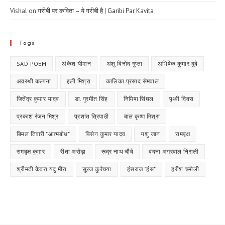
Vishal
on
गरीबी पर कविता – ये गरीबी है | Garibi Par Kavita
Tags
SAD POEM
अंकेश धीमान
अंशु विनोद गुप्ता
अभिषेक कुमार दूबे
अवस्थी कल्पना
इली मिश्रा
कालिका प्रसाद सेमवाल
जितेंद्र कुमार यादव
डा. गुरमीत सिंह
निमिषा सिंघल
पृथ्वी दिवस
प्रकाश रंजन मिश्र
प्रशांत त्रिपाठी
बाल कृष्ण मिश्रा
बिमल तिवारी "आत्मबोध"
बिसेन कुमार यादव
यशु जान
रामबृक्ष
रामबृक्ष कुमार
रीता अरोड़ा
रूद्र नाथ चौबे
वंदना अग्रवाल निराली
श्रीमती केवरा यदु मीरा
सूरज कुरैचया
हंसराज "हंस"
हरीश चमोली