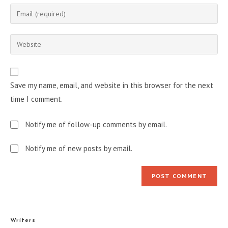
name
Enter
or
your
username
email
Enter
to
address
your
comment
to
website
comment
URL
Save my name, email, and website in this browser for the next
(optional)
time I comment.
Notify me of follow-up comments by email.
Notify me of new posts by email.
Writers