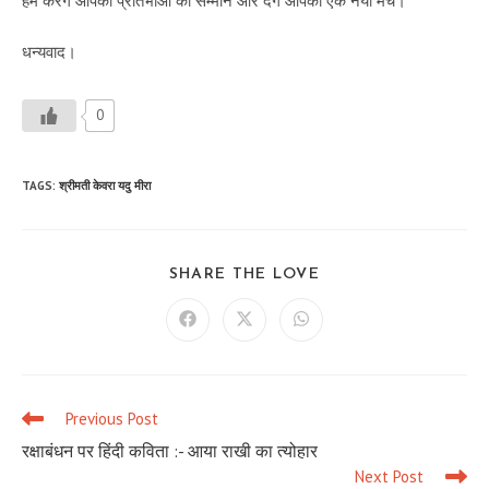
हम करेंगे आपकी प्रतिभाओं का सम्मान और देंगे आपको एक नया मंच।
धन्यवाद।
0
TAGS
:
श्रीमती केवरा यदु मीरा
SHARE
SHARE THE LOVE
THIS
CONTENT
Opens
Opens
Opens
in
in
in
a
a
a
new
new
new
window
window
window
Previous Post
Read
more
रक्षाबंधन पर हिंदी कविता :- आया राखी का त्योहार
articles
Next Post