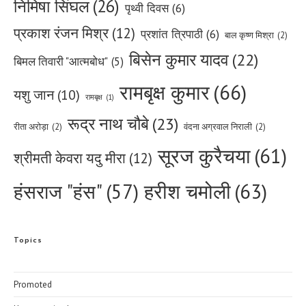
निमिषा सिंघल
(26)
पृथ्वी दिवस
(6)
प्रकाश रंजन मिश्र
(12)
प्रशांत त्रिपाठी
(6)
बाल कृष्ण मिश्रा
(2)
बिसेन कुमार यादव
(22)
बिमल तिवारी "आत्मबोध"
(5)
रामबृक्ष कुमार
(66)
यशु जान
(10)
रामबृक्ष
(1)
रूद्र नाथ चौबे
(23)
रीता अरोड़ा
(2)
वंदना अग्रवाल निराली
(2)
सूरज कुरैचया
(61)
श्रीमती केवरा यदु मीरा
(12)
हरीश चमोली
(63)
हंसराज "हंस"
(57)
Topics
Promoted