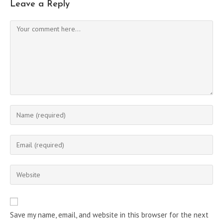
Leave a Reply
Comment
Enter
your
name
Enter
or
your
username
email
Enter
to
address
your
comment
to
website
comment
URL
Save my name, email, and website in this browser for the next
(optional)