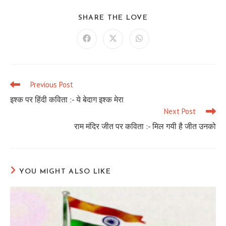
SHARE
SHARE THE LOVE
THIS
CONTENT
Opens
Opens
Opens
in
in
in
a
a
a
new
new
new
window
window
window
Previous Post
Read
more
इश्क पर हिंदी कविता :- ये बेदाग इश्क मेरा
articles
Next Post
राम मंदिर जीत पर कविता :- मिल गयी है जीत उनको
YOU MIGHT ALSO LIKE