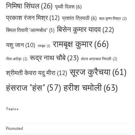
निमिषा सिंघल
(26)
पृथ्वी दिवस
(6)
प्रकाश रंजन मिश्र
(12)
प्रशांत त्रिपाठी
(6)
बाल कृष्ण मिश्रा
(2)
बिसेन कुमार यादव
(22)
बिमल तिवारी "आत्मबोध"
(5)
रामबृक्ष कुमार
(66)
यशु जान
(10)
रामबृक्ष
(1)
रूद्र नाथ चौबे
(23)
रीता अरोड़ा
(2)
वंदना अग्रवाल निराली
(2)
सूरज कुरैचया
(61)
श्रीमती केवरा यदु मीरा
(12)
हरीश चमोली
(63)
हंसराज "हंस"
(57)
Topics
Promoted