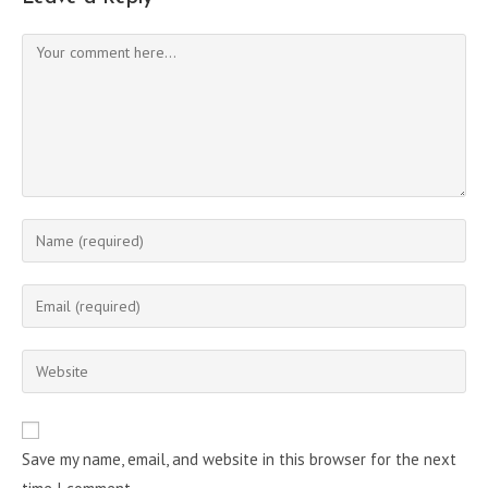
Comment
Enter
your
name
Enter
or
your
username
email
Enter
to
address
your
comment
to
website
comment
URL
Save my name, email, and website in this browser for the next
(optional)