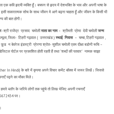
ला एक कवि हृदयी व्यक्ति हूँ। बचपन से हृदय में देशभक्ति के भाव और अपनी भाषा के
 इसी सकारात्मक सोच के साथ जीवन मे आगे बढ़ना चाहता हूँ और जीवन के किसी भी
ग्य की बात होगी।
म
-श्री राजेंद्र प्रसाद चमोली
माता का नाम
– श्रीमती प्रेमा देवी चमोली
जन्म
ज्यूला, जिला- टिहरी गढ़वाल ( उत्तराखंड )
स्थाई निवास
– चम्बा, टिहरी गढ़वाल ,
फ़ूड न बेवरेज इंडस्ट्री प्रेरणा श्रोत- सुशील चमोली एवम दीक्षा बडोनी रूचि –
िटल पोर्टल पर प्रकाशित होती रहती हैं तथा “शब्दों की पतवार” नामक साझा
r In Hindi) के बारे में कृपया अपने विचार कमेंट बॉक्स में जरूर लिखें। जिससे
ाएँ पढ़ने का मौका मिले।
मारे ब्लॉग के जरिये लोगों तक पहुंचे तो लिख भेजिए अपनी रचनाएँ
9115672434 पर।
च।