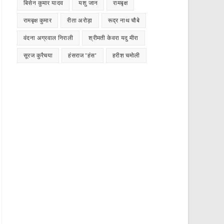
बिसेन कुमार यादव
यशु जान
रामबृक्ष
रामबृक्ष कुमार
रीता अरोड़ा
रूद्र नाथ चौबे
वंदना अग्रवाल निराली
श्रीमती केवरा यदु मीरा
सूरज कुरैचया
हंसराज "हंस"
हरीश चमोली