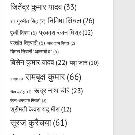
जितेंद्र कुमार यादव
(33)
निमिषा सिंघल
(26)
डा. गुरमीत सिंह
(7)
प्रकाश रंजन मिश्र
(12)
पृथ्वी दिवस
(6)
प्रशांत त्रिपाठी
(6)
बाल कृष्ण मिश्रा
(2)
बिमल तिवारी "आत्मबोध"
(5)
बिसेन कुमार यादव
(22)
यशु जान
(10)
रामबृक्ष कुमार
(66)
रामबृक्ष
(1)
रूद्र नाथ चौबे
(23)
रीता अरोड़ा
(2)
वंदना अग्रवाल निराली
(2)
श्रीमती केवरा यदु मीरा
(12)
सूरज कुरैचया
(61)