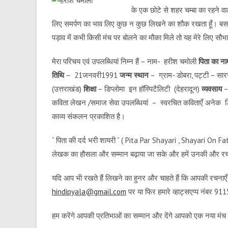
के एक छोटे से शहर चम्बा का रहने वा
लिए समर्पण का भाव लिए कुछ न कुछ लिखने का शौक रखता हूँ। बस
पड़ाव में कभी किसी मंच पर बोलने का मौका मिले तो यह मेरे लिए सौभा
मेरा परिचय एवं उपलब्धियां निम्न हैं – नाम- हरीश चमोली
पिता का ना
तिथि
– 21जनवरी1991
जन्म स्थान
– ग्राम- डोबरा, पट्टी – सार
(उत्तराखंड)
शिक्षा
– डिप्लोमा इन हॉस्पिटैलिटी (देहरादून)
व्यवसाय
– 
कविता लेखन /समाज सेवा उपलब्धियां – स्वरचित कविताएँ अनेक डिज
काव्य संकलन प्रकाशित है।
“ पिता की दर्द भरी शायरी ” ( P
ita Par Shayari
, Shayari On Fathe
लेखक का हौसला और सम्मान बढ़ाया जा सके और हमें उनकी और रचन
यदि आप भी रखते हैं लिखने का हुनर और चाहते हैं कि आपकी रचनाएँ ह
hindipyala@gmail.com
पर या फिर हमारे व्हाट्सएप्प नंबर 
हम करेंगे आपकी प्रतिभाओं का सम्मान और देंगे आपको एक नया मं