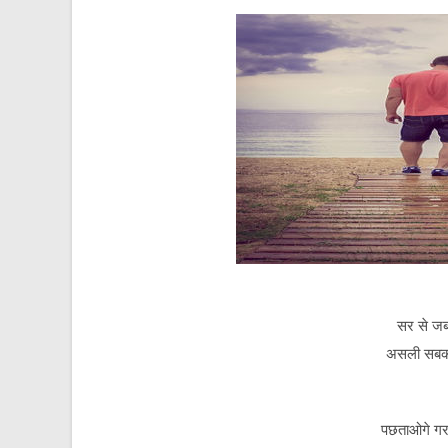
सर से जब
असली सबक ज
पछताओगे गर