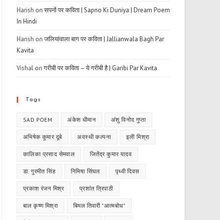
Harish
on
सपनों पर कविता | Sapno Ki Duniya | Dream Poem
In Hindi
Harish
on
जलियांवाला बाग पर कविता | Jallianwala Bagh Par
Kavita
Vishal
on
गरीबी पर कविता – ये गरीबी है | Garibi Par Kavita
Tags
SAD POEM
अंकेश धीमान
अंशु विनोद गुप्ता
अभिषेक कुमार दूबे
अवस्थी कल्पना
इली मिश्रा
कालिका प्रसाद सेमवाल
जितेंद्र कुमार यादव
डा. गुरमीत सिंह
निमिषा सिंघल
पृथ्वी दिवस
प्रकाश रंजन मिश्र
प्रशांत त्रिपाठी
बाल कृष्ण मिश्रा
बिमल तिवारी "आत्मबोध"