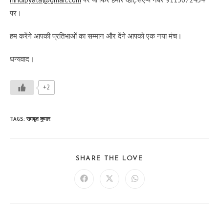
पर।
हम करेंगे आपकी प्रतिभाओं का सम्मान और देंगे आपको एक नया मंच।
धन्यवाद।
+2
TAGS
:
रामबृक्ष कुमार
SHARE
SHARE THE LOVE
THIS
CONTENT
Opens
Opens
Opens
in
in
in
a
a
a
new
new
new
window
window
window