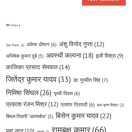
Writers
अंशु विनोद गुप्ता
(12)
अंकेश धीमान
(6)
Sad Poem
(1)
अवस्थी कल्पना
(18)
इली मिश्रा
(9)
अभिषेक कुमार दूबे
(5)
कालिका प्रसाद सेमवाल
(14)
जितेंद्र कुमार यादव
(33)
डा. गुरमीत सिंह
(7)
निमिषा सिंघल
(26)
पृथ्वी दिवस
(6)
प्रकाश रंजन मिश्र
(12)
प्रशांत त्रिपाठी
(6)
बाल कृष्ण मिश्रा
(2)
बिसेन कुमार यादव
(22)
बिमल तिवारी "आत्मबोध"
(5)
रामबृक्ष कुमार
(66)
यशु जान
(10)
रामबृक्ष
(1)