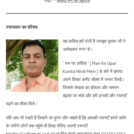
पढ़िए :-
कविता मन की खुशियाँ
रचनाकार का परिचय
यह कविता हमें भेजी है रामबृक्ष कुमार जी ने
अम्बेडकर नगर से।
“ मन पर कविता ” ( Man Ke Upar
Kavita Hindi Mein ) के बारे में कृपया
अपने विचार कमेंट बॉक्स में जरूर लिखें।
जिससे लेखक का हौसला और सम्मान
बढ़ाया जा सके और हमें उनकी और रचनाएँ
पढ़ने का मौका मिले।
यदि आप भी रखते हैं लिखने का हुनर और चाहते हैं कि आपकी रचनाएँ हमारे ब्लॉग
के जरिये लोगों तक पहुंचे तो लिख भेजिए अपनी रचनाएँ
hindipyala@gmail.com
पर या फिर हमारे व्हाट्सएप्प नंबर 9115672434