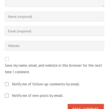
Enter
your
name
Enter
or
your
username
email
Enter
to
address
your
comment
to
website
comment
URL
Save my name, email, and website in this browser for the next
(optional)
time I comment.
Notify me of follow-up comments by email.
Notify me of new posts by email.