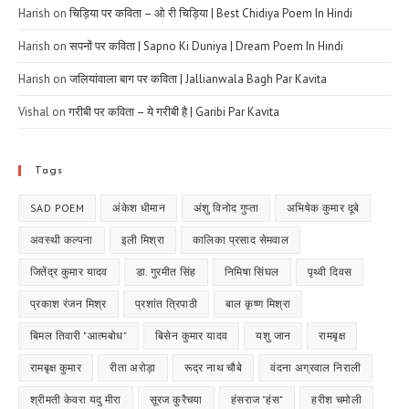
Harish
on
चिड़िया पर कविता – ओ री चिड़िया | Best Chidiya Poem In Hindi
Harish
on
सपनों पर कविता | Sapno Ki Duniya | Dream Poem In Hindi
Harish
on
जलियांवाला बाग पर कविता | Jallianwala Bagh Par Kavita
Vishal
on
गरीबी पर कविता – ये गरीबी है | Garibi Par Kavita
Tags
SAD POEM
अंकेश धीमान
अंशु विनोद गुप्ता
अभिषेक कुमार दूबे
अवस्थी कल्पना
इली मिश्रा
कालिका प्रसाद सेमवाल
जितेंद्र कुमार यादव
डा. गुरमीत सिंह
निमिषा सिंघल
पृथ्वी दिवस
प्रकाश रंजन मिश्र
प्रशांत त्रिपाठी
बाल कृष्ण मिश्रा
बिमल तिवारी "आत्मबोध"
बिसेन कुमार यादव
यशु जान
रामबृक्ष
रामबृक्ष कुमार
रीता अरोड़ा
रूद्र नाथ चौबे
वंदना अग्रवाल निराली
श्रीमती केवरा यदु मीरा
सूरज कुरैचया
हंसराज "हंस"
हरीश चमोली