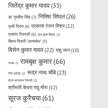
जितेंद्र कुमार यादव
(33)
निमिषा सिंघल
(26)
डा. गुरमीत सिंह
(7)
प्रकाश रंजन मिश्र
(12)
पृथ्वी दिवस
(6)
प्रशांत त्रिपाठी
(6)
बाल कृष्ण मिश्रा
(2)
बिमल तिवारी "आत्मबोध"
(5)
बिसेन कुमार यादव
(22)
यशु जान
(10)
रामबृक्ष कुमार
(66)
रामबृक्ष
(1)
रूद्र नाथ चौबे
(23)
रीता अरोड़ा
(2)
वंदना अग्रवाल निराली
(2)
श्रीमती केवरा यदु मीरा
(12)
सूरज कुरैचया
(61)