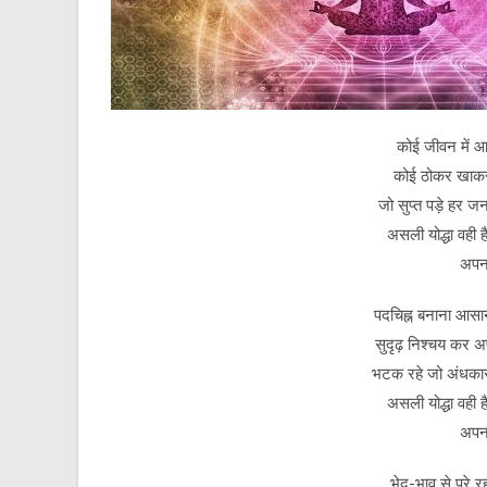
कोई जीवन में आ
कोई ठोकर खाकर 
जो सुप्त पड़े हर 
असली योद्धा वही ह
अपना
पदचिह्न बनाना आसान
सुदृढ़ निश्चय कर अ
भटक रहे जो अंधकार 
असली योद्धा वही ह
अपना
भेद-भाव से परे र