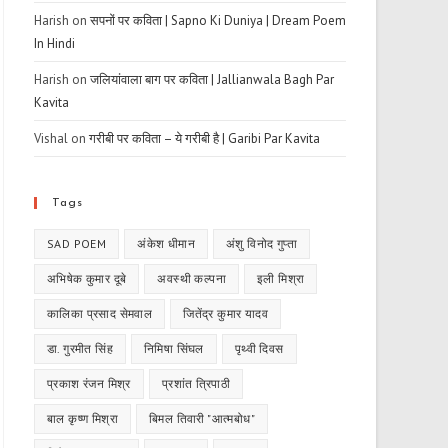
Harish
on
सपनों पर कविता | Sapno Ki Duniya | Dream Poem
In Hindi
Harish
on
जलियांवाला बाग पर कविता | Jallianwala Bagh Par
Kavita
Vishal
on
गरीबी पर कविता – ये गरीबी है | Garibi Par Kavita
Tags
SAD POEM
अंकेश धीमान
अंशु विनोद गुप्ता
अभिषेक कुमार दूबे
अवस्थी कल्पना
इली मिश्रा
कालिका प्रसाद सेमवाल
जितेंद्र कुमार यादव
डा. गुरमीत सिंह
निमिषा सिंघल
पृथ्वी दिवस
प्रकाश रंजन मिश्र
प्रशांत त्रिपाठी
बाल कृष्ण मिश्रा
बिमल तिवारी "आत्मबोध"