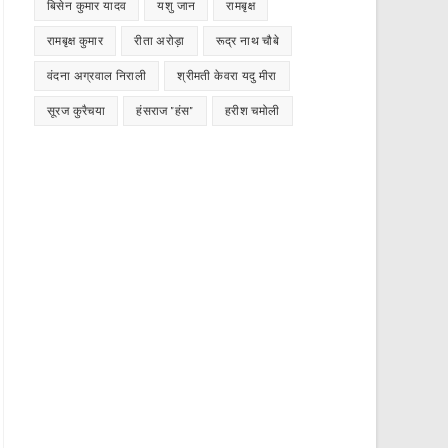
बिसेन कुमार यादव
यशु जान
रामबृक्ष
रामबृक्ष कुमार
रीता अरोड़ा
रूद्र नाथ चौबे
वंदना अग्रवाल निराली
श्रीमती केवरा यदु मीरा
सूरज कुरैचया
हंसराज "हंस"
हरीश चमोली