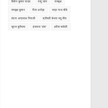
बिसेन कुमार यादव
यशु जान
रामबृक्ष
रामबृक्ष कुमार
रीता अरोड़ा
रूद्र नाथ चौबे
वंदना अग्रवाल निराली
श्रीमती केवरा यदु मीरा
सूरज कुरैचया
हंसराज "हंस"
हरीश चमोली