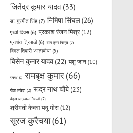
जितेंद्र कुमार यादव
(33)
निमिषा सिंघल
(26)
डा. गुरमीत सिंह
(7)
प्रकाश रंजन मिश्र
(12)
पृथ्वी दिवस
(6)
प्रशांत त्रिपाठी
(6)
बाल कृष्ण मिश्रा
(2)
बिमल तिवारी "आत्मबोध"
(5)
बिसेन कुमार यादव
(22)
यशु जान
(10)
रामबृक्ष कुमार
(66)
रामबृक्ष
(1)
रूद्र नाथ चौबे
(23)
रीता अरोड़ा
(2)
वंदना अग्रवाल निराली
(2)
श्रीमती केवरा यदु मीरा
(12)
सूरज कुरैचया
(61)