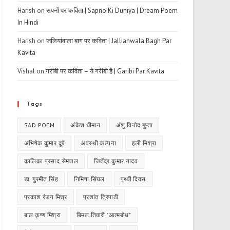
Harish
on
सपनों पर कविता | Sapno Ki Duniya | Dream Poem
In Hindi
Harish
on
जलियांवाला बाग पर कविता | Jallianwala Bagh Par
Kavita
Vishal
on
गरीबी पर कविता – ये गरीबी है | Garibi Par Kavita
Tags
SAD POEM
अंकेश धीमान
अंशु विनोद गुप्ता
अभिषेक कुमार दूबे
अवस्थी कल्पना
इली मिश्रा
कालिका प्रसाद सेमवाल
जितेंद्र कुमार यादव
डा. गुरमीत सिंह
निमिषा सिंघल
पृथ्वी दिवस
प्रकाश रंजन मिश्र
प्रशांत त्रिपाठी
बाल कृष्ण मिश्रा
बिमल तिवारी "आत्मबोध"