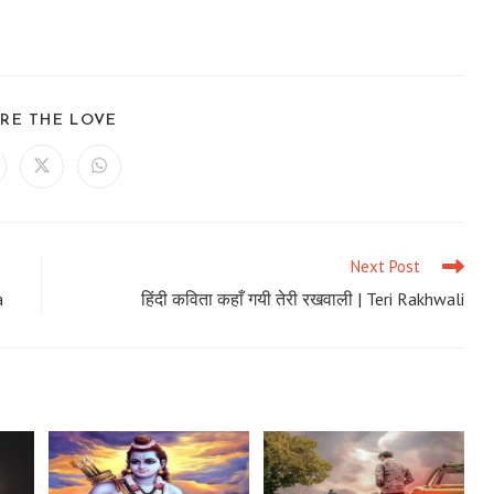
SHARE
RE THE LOVE
THIS
CONTENT
ens
Opens
Opens
in
in
a
a
ew
new
new
ndow
window
window
Next Post
a
हिंदी कविता कहाँ गयी तेरी रखवाली | Teri Rakhwali