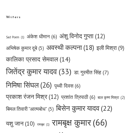
Writers
अंशु विनोद गुप्ता
(12)
अंकेश धीमान
(6)
Sad Poem
(1)
अवस्थी कल्पना
(18)
इली मिश्रा
(9)
अभिषेक कुमार दूबे
(5)
कालिका प्रसाद सेमवाल
(14)
जितेंद्र कुमार यादव
(33)
डा. गुरमीत सिंह
(7)
निमिषा सिंघल
(26)
पृथ्वी दिवस
(6)
प्रकाश रंजन मिश्र
(12)
प्रशांत त्रिपाठी
(6)
बाल कृष्ण मिश्रा
(2)
बिसेन कुमार यादव
(22)
बिमल तिवारी "आत्मबोध"
(5)
रामबृक्ष कुमार
(66)
यशु जान
(10)
रामबृक्ष
(1)