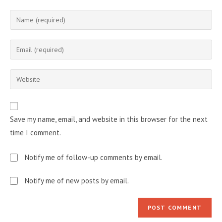
Enter
your
name
Enter
or
your
username
email
Enter
to
address
your
comment
to
website
comment
URL
Save my name, email, and website in this browser for the next
(optional)
time I comment.
Notify me of follow-up comments by email.
Notify me of new posts by email.