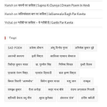
Harish
on
सपनों पर कविता | Sapno Ki Duniya | Dream Poem In Hindi
Harish
on
जलियांवाला बाग पर कविता | Jallianwala Bagh Par Kavita
Vishal
on
गरीबी पर कविता – ये गरीबी है | Garibi Par Kavita
Tags
SAD POEM
अंकेश धीमान
अंशु विनोद गुप्ता
अभिषेक कुमार दूबे
अवस्थी कल्पना
इली मिश्रा
कालिका प्रसाद सेमवाल
जितेंद्र कुमार यादव
डा. गुरमीत सिंह
निमिषा सिंघल
पृथ्वी दिवस
प्रकाश रंजन मिश्र
प्रशांत त्रिपाठी
बाल कृष्ण मिश्रा
बिमल तिवारी "आत्मबोध"
बिसेन कुमार यादव
यशु जान
रामबृक्ष
रामबृक्ष कुमार
रीता अरोड़ा
रूद्र नाथ चौबे
वंदना अग्रवाल निराली
श्रीमती केवरा यदु मीरा
सूरज कुरैचया
हंसराज "हंस"
हरीश चमोली