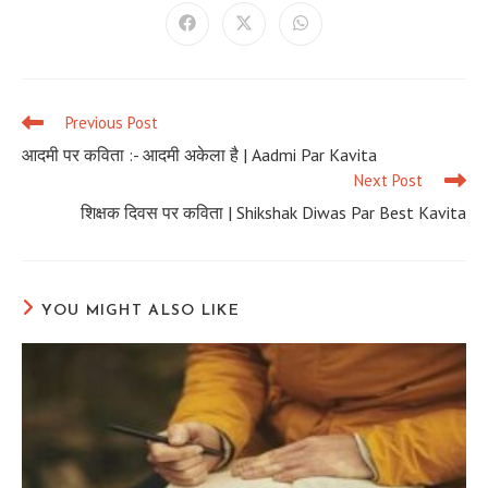
THIS
CONTENT
Opens
Opens
Opens
in
in
in
a
a
a
new
new
new
window
window
window
Previous Post
Read
more
आदमी पर कविता :- आदमी अकेला है | Aadmi Par Kavita
articles
Next Post
शिक्षक दिवस पर कविता | Shikshak Diwas Par Best Kavita
YOU MIGHT ALSO LIKE