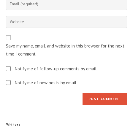
Enter
or
your
username
email
Enter
to
address
your
comment
to
website
comment
URL
Save my name, email, and website in this browser for the next
(optional)
time I comment.
Notify me of follow-up comments by email.
Notify me of new posts by email.
Writers