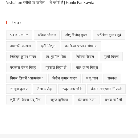
Vishal
on
गरीबी पर कविता – ये गरीबी है | Garibi Par Kavita
Tags
SAD POEM
अंकेश धीमान
अंशु विनोद गुप्ता
अभिषेक कुमार दूबे
अवस्थी कल्पना
इली मिश्रा
कालिका प्रसाद सेमवाल
जितेंद्र कुमार यादव
डा. गुरमीत सिंह
निमिषा सिंघल
पृथ्वी दिवस
प्रकाश रंजन मिश्र
प्रशांत त्रिपाठी
बाल कृष्ण मिश्रा
बिमल तिवारी "आत्मबोध"
बिसेन कुमार यादव
यशु जान
रामबृक्ष
रामबृक्ष कुमार
रीता अरोड़ा
रूद्र नाथ चौबे
वंदना अग्रवाल निराली
श्रीमती केवरा यदु मीरा
सूरज कुरैचया
हंसराज "हंस"
हरीश चमोली