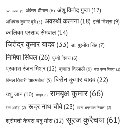
अंशु विनोद गुप्ता
(12)
अंकेश धीमान
(6)
Sad Poem
(1)
अवस्थी कल्पना
(18)
इली मिश्रा
(9)
अभिषेक कुमार दूबे
(5)
कालिका प्रसाद सेमवाल
(14)
जितेंद्र कुमार यादव
(33)
डा. गुरमीत सिंह
(7)
निमिषा सिंघल
(26)
पृथ्वी दिवस
(6)
प्रकाश रंजन मिश्र
(12)
प्रशांत त्रिपाठी
(6)
बाल कृष्ण मिश्रा
(2)
बिसेन कुमार यादव
(22)
बिमल तिवारी "आत्मबोध"
(5)
रामबृक्ष कुमार
(66)
यशु जान
(10)
रामबृक्ष
(1)
रूद्र नाथ चौबे
(23)
रीता अरोड़ा
(2)
वंदना अग्रवाल निराली
(2)
सूरज कुरैचया
(61)
श्रीमती केवरा यदु मीरा
(12)