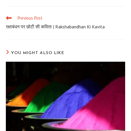
a
a
a
new
new
new
window
window
window
Previous Post
Read
more
रक्षाबंधन पर छोटी सी कविता | Rakshabandhan Ki Kavita
articles
YOU MIGHT ALSO LIKE