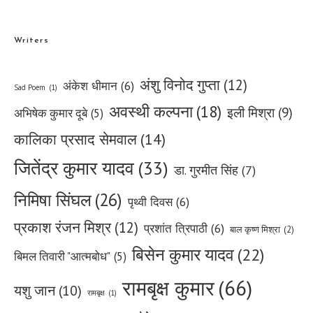
Writers
अंशु विनोद गुप्ता
(12)
अंकेश धीमान
(6)
Sad Poem
(1)
अवस्थी कल्पना
(18)
इली मिश्रा
(9)
अभिषेक कुमार दूबे
(5)
कालिका प्रसाद सेमवाल
(14)
जितेंद्र कुमार यादव
(33)
डा. गुरमीत सिंह
(7)
निमिषा सिंघल
(26)
पृथ्वी दिवस
(6)
प्रकाश रंजन मिश्र
(12)
प्रशांत त्रिपाठी
(6)
बाल कृष्ण मिश्रा
(2)
बिसेन कुमार यादव
(22)
बिमल तिवारी "आत्मबोध"
(5)
रामबृक्ष कुमार
(66)
यशु जान
(10)
रामबृक्ष
(1)