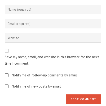
Enter
your
name
Enter
or
your
username
email
Enter
to
address
your
comment
to
website
comment
URL
Save my name, email, and website in this browser for the next
(optional)
time I comment.
Notify me of follow-up comments by email.
Notify me of new posts by email.