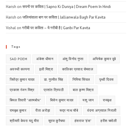
Harish
on
सपनों पर कविता | Sapno Ki Duniya | Dream Poem In Hindi
Harish
on
जलियांवाला बाग पर कविता | Jallianwala Bagh Par Kavita
Vishal
on
गरीबी पर कविता – ये गरीबी है | Garibi Par Kavita
Tags
SAD POEM
अंकेश धीमान
अंशु विनोद गुप्ता
अभिषेक कुमार दूबे
अवस्थी कल्पना
इली मिश्रा
कालिका प्रसाद सेमवाल
जितेंद्र कुमार यादव
डा. गुरमीत सिंह
निमिषा सिंघल
पृथ्वी दिवस
प्रकाश रंजन मिश्र
प्रशांत त्रिपाठी
बाल कृष्ण मिश्रा
बिमल तिवारी "आत्मबोध"
बिसेन कुमार यादव
यशु जान
रामबृक्ष
रामबृक्ष कुमार
रीता अरोड़ा
रूद्र नाथ चौबे
वंदना अग्रवाल निराली
श्रीमती केवरा यदु मीरा
सूरज कुरैचया
हंसराज "हंस"
हरीश चमोली