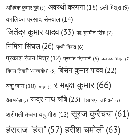
अवस्थी कल्पना
(18)
इली मिश्रा
(9)
अभिषेक कुमार दूबे
(5)
कालिका प्रसाद सेमवाल
(14)
जितेंद्र कुमार यादव
(33)
डा. गुरमीत सिंह
(7)
निमिषा सिंघल
(26)
पृथ्वी दिवस
(6)
प्रकाश रंजन मिश्र
(12)
प्रशांत त्रिपाठी
(6)
बाल कृष्ण मिश्रा
(2)
बिसेन कुमार यादव
(22)
बिमल तिवारी "आत्मबोध"
(5)
रामबृक्ष कुमार
(66)
यशु जान
(10)
रामबृक्ष
(1)
रूद्र नाथ चौबे
(23)
रीता अरोड़ा
(2)
वंदना अग्रवाल निराली
(2)
सूरज कुरैचया
(61)
श्रीमती केवरा यदु मीरा
(12)
हरीश चमोली
(63)
हंसराज "हंस"
(57)