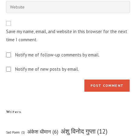
email
Enter
to
address
your
comment
to
website
comment
URL
Save my name, email, and website in this browser for the next
(optional)
time I comment.
Notify me of follow-up comments by email.
Notify me of new posts by email.
Writers
अंशु विनोद गुप्ता
(12)
अंकेश धीमान
(6)
Sad Poem
(1)