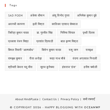
Tags
SAD POEM
अंकेश धीमान
अंशु विनोद गुप्ता
अभिषेक कुमार दूबे
अवस्थी कल्पना
इली मिश्रा
कालिका प्रसाद सेमवाल
जितेंद्र कुमार यादव
डा. गुरमीत सिंह
निमिषा सिंघल
पृथ्वी दिवस
प्रकाश रंजन मिश्र
प्रशांत त्रिपाठी
बाल कृष्ण मिश्रा
बिमल तिवारी "आत्मबोध"
बिसेन कुमार यादव
यशु जान
रामबृक्ष
रामबृक्ष कुमार
रीता अरोड़ा
रूद्र नाथ चौबे
वंदना अग्रवाल निराली
श्रीमती केवरा यदु मीरा
सूरज कुरैचया
हंसराज "हंस"
हरीश चमोली
About HindiPyala
Contact Us
Privacy Policy
सभी रचनाएँ
© COPYRIGHT 2026 - HAPPY BLOGGING WITH
OCEANWP