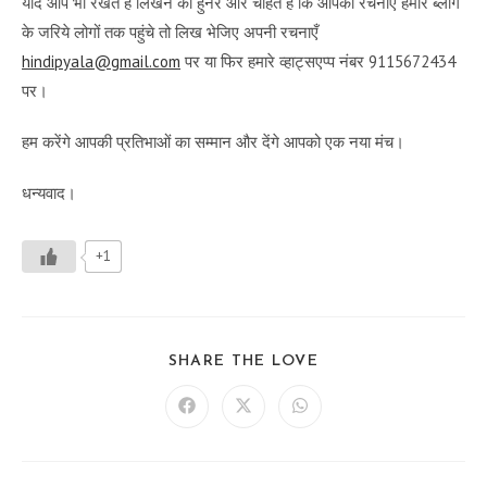
यदि आप भी रखते हैं लिखने का हुनर और चाहते हैं कि आपकी रचनाएँ हमारे ब्लॉग
के जरिये लोगों तक पहुंचे तो लिख भेजिए अपनी रचनाएँ
hindipyala@gmail.com
पर या फिर हमारे व्हाट्सएप्प नंबर 9115672434
पर।
हम करेंगे आपकी प्रतिभाओं का सम्मान और देंगे आपको एक नया मंच।
धन्यवाद।
+1
SHARE
SHARE THE LOVE
THIS
CONTENT
Opens
Opens
Opens
in
in
in
a
a
a
new
new
new
window
window
window