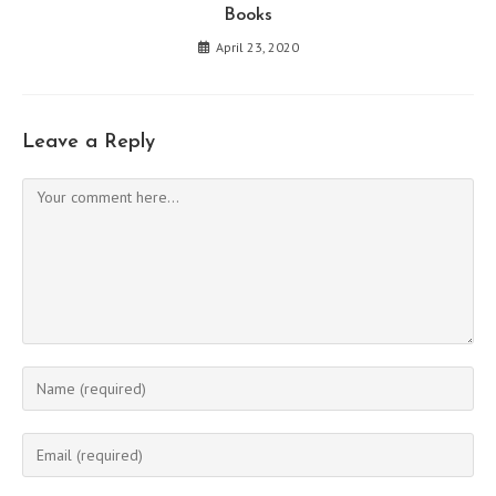
Books
April 23, 2020
Leave a Reply
Comment
Enter
your
name
Enter
or
your
username