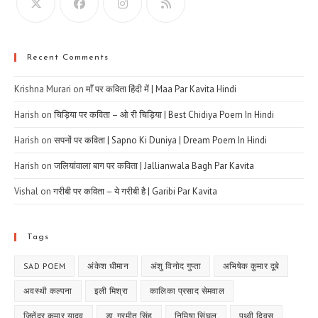
Recent Comments
Krishna Murari
on
माँ पर कविता हिंदी में | Maa Par Kavita Hindi
Harish
on
चिड़िया पर कविता – ओ री चिड़िया | Best Chidiya Poem In Hindi
Harish
on
सपनों पर कविता | Sapno Ki Duniya | Dream Poem In Hindi
Harish
on
जलियांवाला बाग पर कविता | Jallianwala Bagh Par Kavita
Vishal
on
गरीबी पर कविता – ये गरीबी है | Garibi Par Kavita
Tags
SAD POEM
अंकेश धीमान
अंशु विनोद गुप्ता
अभिषेक कुमार दूबे
अवस्थी कल्पना
इली मिश्रा
कालिका प्रसाद सेमवाल
जितेंद्र कुमार यादव
डा. गुरमीत सिंह
निमिषा सिंघल
पृथ्वी दिवस