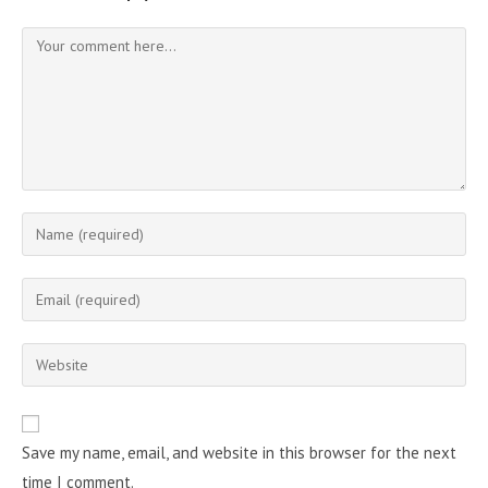
Comment
Enter
your
name
Enter
or
your
username
email
Enter
to
address
your
comment
to
website
comment
URL
Save my name, email, and website in this browser for the next
(optional)
time I comment.