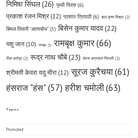
निमिषा सिंघल
(26)
पृथ्वी दिवस
(6)
प्रकाश रंजन मिश्र
(12)
प्रशांत त्रिपाठी
(6)
बाल कृष्ण मिश्रा
(2)
बिसेन कुमार यादव
(22)
बिमल तिवारी "आत्मबोध"
(5)
रामबृक्ष कुमार
(66)
यशु जान
(10)
रामबृक्ष
(1)
रूद्र नाथ चौबे
(23)
रीता अरोड़ा
(2)
वंदना अग्रवाल निराली
(2)
सूरज कुरैचया
(61)
श्रीमती केवरा यदु मीरा
(12)
हरीश चमोली
(63)
हंसराज "हंस"
(57)
Topics
Promoted