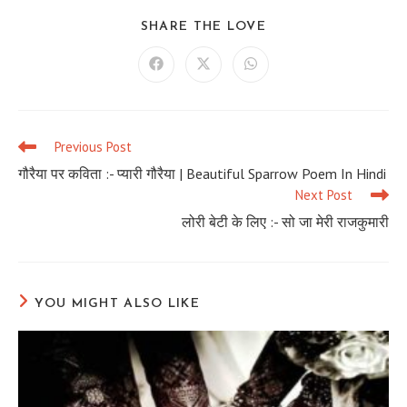
SHARE
SHARE THE LOVE
THIS
CONTENT
Opens
Opens
Opens
in
in
in
a
a
a
new
new
new
window
window
window
Previous Post
Read
more
गौरैया पर कविता :- प्यारी गौरैया | Beautiful Sparrow Poem In Hindi
articles
Next Post
लोरी बेटी के लिए :- सो जा मेरी राजकुमारी
YOU MIGHT ALSO LIKE