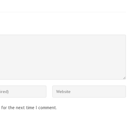
Enter
your
website
 for the next time I comment.
URL
(optional)