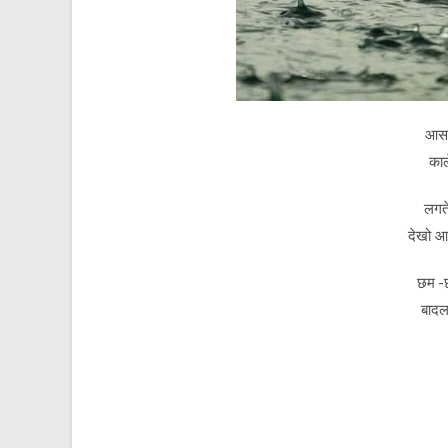
आसम
काल
लगते
देखो आ
छम -
बादल