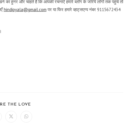
ने का हुनर और चाहते हैं कि आपकी रचनाएँ हमारे ब्लॉग के जरिये लोगों तक पहुंचे तो
एँ
hindipyala@gmail.com
पर या फिर हमारे व्हाट्सएप्प नंबर 9115672434
च।
SHARE
RE THE LOVE
THIS
CONTENT
ens
Opens
Opens
in
in
a
a
ew
new
new