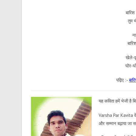
बारिश
तुम 
ना
बारिश
खेले-क
घोर-घो
पढ़िए :-
बारि
यह कविता हमें भेजी है ब
V
arsha Par Kavita
क
और सम्मान बढ़ाया जा स