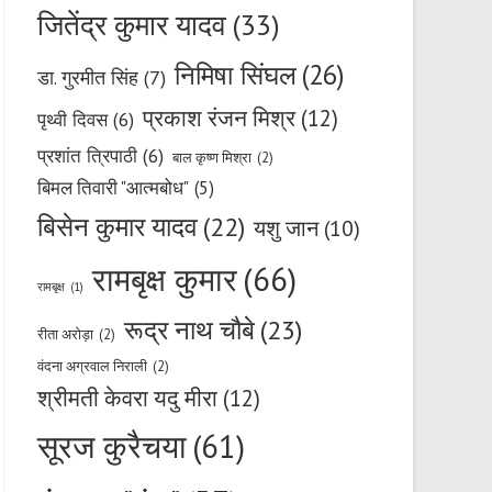
जितेंद्र कुमार यादव
(33)
निमिषा सिंघल
(26)
डा. गुरमीत सिंह
(7)
प्रकाश रंजन मिश्र
(12)
पृथ्वी दिवस
(6)
प्रशांत त्रिपाठी
(6)
बाल कृष्ण मिश्रा
(2)
बिमल तिवारी "आत्मबोध"
(5)
बिसेन कुमार यादव
(22)
यशु जान
(10)
रामबृक्ष कुमार
(66)
रामबृक्ष
(1)
रूद्र नाथ चौबे
(23)
रीता अरोड़ा
(2)
वंदना अग्रवाल निराली
(2)
श्रीमती केवरा यदु मीरा
(12)
सूरज कुरैचया
(61)