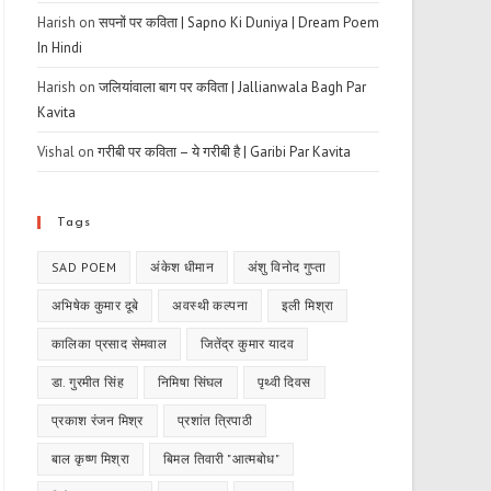
Harish
on
सपनों पर कविता | Sapno Ki Duniya | Dream Poem
In Hindi
Harish
on
जलियांवाला बाग पर कविता | Jallianwala Bagh Par
Kavita
Vishal
on
गरीबी पर कविता – ये गरीबी है | Garibi Par Kavita
Tags
SAD POEM
अंकेश धीमान
अंशु विनोद गुप्ता
अभिषेक कुमार दूबे
अवस्थी कल्पना
इली मिश्रा
कालिका प्रसाद सेमवाल
जितेंद्र कुमार यादव
डा. गुरमीत सिंह
निमिषा सिंघल
पृथ्वी दिवस
प्रकाश रंजन मिश्र
प्रशांत त्रिपाठी
बाल कृष्ण मिश्रा
बिमल तिवारी "आत्मबोध"