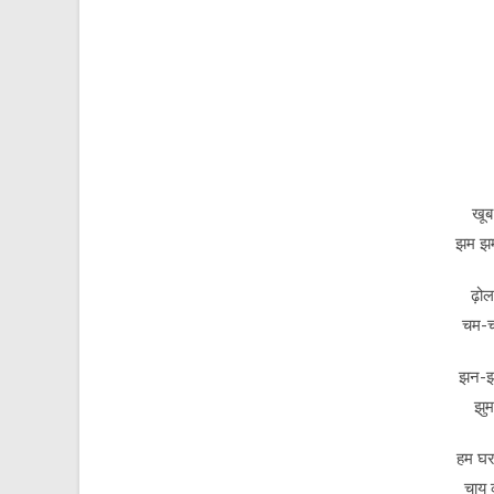
खूब
झम झम
ढ़ोल
चम-च
झन-झन
झुम
हम घर
चाय 