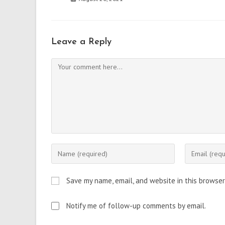
Leave a Reply
Comment
Enter
Enter
your
your
name
email
Save my name, email, and website in this browser
or
address
username
to
Notify me of follow-up comments by email.
to
comment
comment