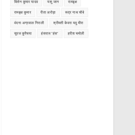
बिसेन कुमार यादव
यशु जान
रामबृक्ष
रामबृक्ष कुमार
रीता अरोड़ा
रूद्र नाथ चौबे
वंदना अग्रवाल निराली
श्रीमती केवरा यदु मीरा
सूरज कुरैचया
हंसराज "हंस"
हरीश चमोली