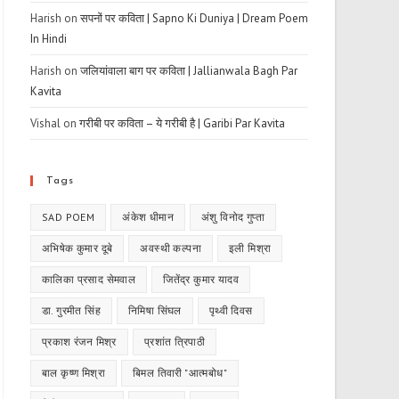
Harish
on
सपनों पर कविता | Sapno Ki Duniya | Dream Poem
In Hindi
Harish
on
जलियांवाला बाग पर कविता | Jallianwala Bagh Par
Kavita
Vishal
on
गरीबी पर कविता – ये गरीबी है | Garibi Par Kavita
Tags
SAD POEM
अंकेश धीमान
अंशु विनोद गुप्ता
अभिषेक कुमार दूबे
अवस्थी कल्पना
इली मिश्रा
कालिका प्रसाद सेमवाल
जितेंद्र कुमार यादव
डा. गुरमीत सिंह
निमिषा सिंघल
पृथ्वी दिवस
प्रकाश रंजन मिश्र
प्रशांत त्रिपाठी
बाल कृष्ण मिश्रा
बिमल तिवारी "आत्मबोध"