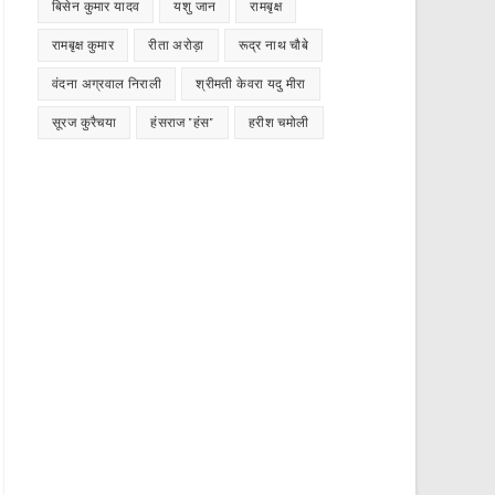
बिसेन कुमार यादव
यशु जान
रामबृक्ष
रामबृक्ष कुमार
रीता अरोड़ा
रूद्र नाथ चौबे
वंदना अग्रवाल निराली
श्रीमती केवरा यदु मीरा
सूरज कुरैचया
हंसराज "हंस"
हरीश चमोली