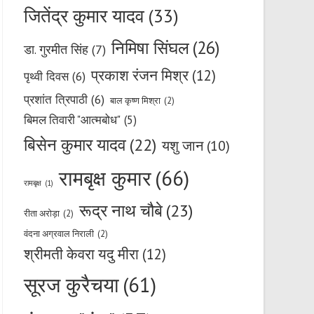
जितेंद्र कुमार यादव
(33)
निमिषा सिंघल
(26)
डा. गुरमीत सिंह
(7)
प्रकाश रंजन मिश्र
(12)
पृथ्वी दिवस
(6)
प्रशांत त्रिपाठी
(6)
बाल कृष्ण मिश्रा
(2)
बिमल तिवारी "आत्मबोध"
(5)
बिसेन कुमार यादव
(22)
यशु जान
(10)
रामबृक्ष कुमार
(66)
रामबृक्ष
(1)
रूद्र नाथ चौबे
(23)
रीता अरोड़ा
(2)
वंदना अग्रवाल निराली
(2)
श्रीमती केवरा यदु मीरा
(12)
सूरज कुरैचया
(61)