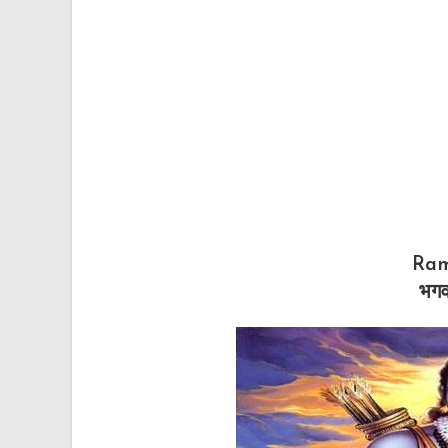
Ram
भगव