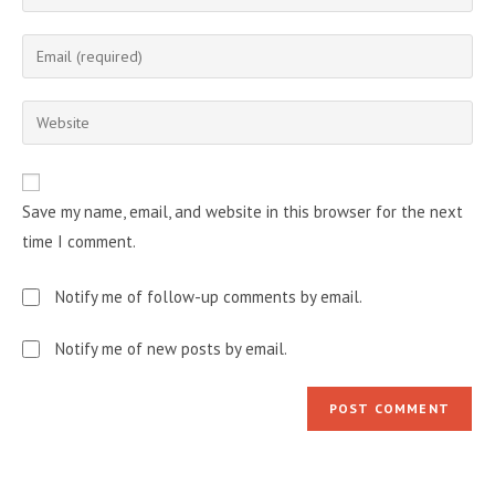
your
name
Enter
or
your
username
email
Enter
to
address
your
comment
to
website
comment
URL
Save my name, email, and website in this browser for the next
(optional)
time I comment.
Notify me of follow-up comments by email.
Notify me of new posts by email.