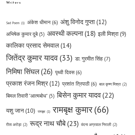
Writers
अंशु विनोद गुप्ता
(12)
अंकेश धीमान
(6)
Sad Poem
(1)
अवस्थी कल्पना
(18)
इली मिश्रा
(9)
अभिषेक कुमार दूबे
(5)
कालिका प्रसाद सेमवाल
(14)
जितेंद्र कुमार यादव
(33)
डा. गुरमीत सिंह
(7)
निमिषा सिंघल
(26)
पृथ्वी दिवस
(6)
प्रकाश रंजन मिश्र
(12)
प्रशांत त्रिपाठी
(6)
बाल कृष्ण मिश्रा
(2)
बिसेन कुमार यादव
(22)
बिमल तिवारी "आत्मबोध"
(5)
रामबृक्ष कुमार
(66)
यशु जान
(10)
रामबृक्ष
(1)
रूद्र नाथ चौबे
(23)
रीता अरोड़ा
(2)
वंदना अग्रवाल निराली
(2)