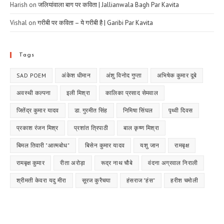
Harish
on
जलियांवाला बाग पर कविता | Jallianwala Bagh Par Kavita
Vishal
on
गरीबी पर कविता – ये गरीबी है | Garibi Par Kavita
Tags
SAD POEM
अंकेश धीमान
अंशु विनोद गुप्ता
अभिषेक कुमार दूबे
अवस्थी कल्पना
इली मिश्रा
कालिका प्रसाद सेमवाल
जितेंद्र कुमार यादव
डा. गुरमीत सिंह
निमिषा सिंघल
पृथ्वी दिवस
प्रकाश रंजन मिश्र
प्रशांत त्रिपाठी
बाल कृष्ण मिश्रा
बिमल तिवारी "आत्मबोध"
बिसेन कुमार यादव
यशु जान
रामबृक्ष
रामबृक्ष कुमार
रीता अरोड़ा
रूद्र नाथ चौबे
वंदना अग्रवाल निराली
श्रीमती केवरा यदु मीरा
सूरज कुरैचया
हंसराज "हंस"
हरीश चमोली