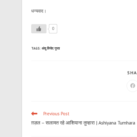
धन्यवाद।
0
TAGS
:
अंशु विनोद गुप्ता
SHA
Op
in
a
n
wi
Previous Post
Read
more
ग़ज़ल – सलामत रहे आशियाना तुम्हारा | Ashiyana Tumhara
articles