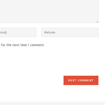
Enter
your
website
 for the next time I comment.
URL
(optional)