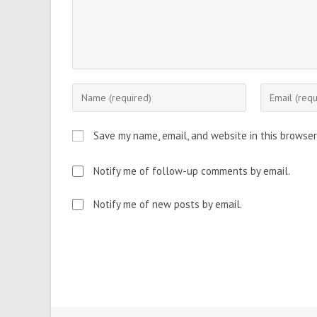
Enter
Enter
your
your
name
email
Save my name, email, and website in this browser
or
address
username
to
Notify me of follow-up comments by email.
to
comment
comment
Notify me of new posts by email.