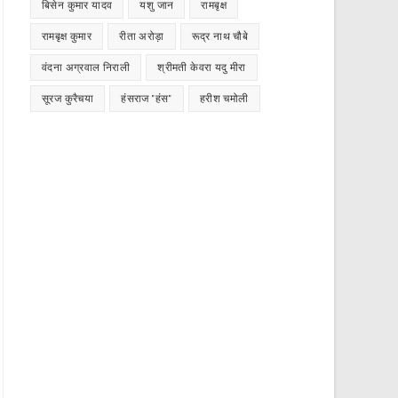
बिसेन कुमार यादव
यशु जान
रामबृक्ष
रामबृक्ष कुमार
रीता अरोड़ा
रूद्र नाथ चौबे
वंदना अग्रवाल निराली
श्रीमती केवरा यदु मीरा
सूरज कुरैचया
हंसराज "हंस"
हरीश चमोली