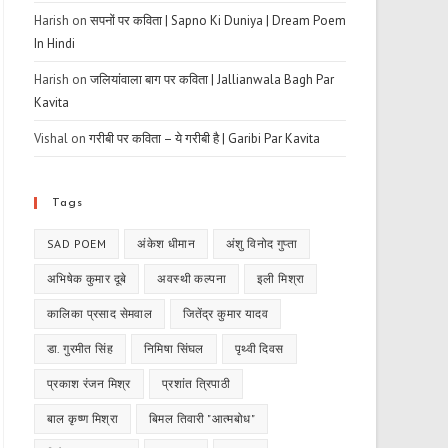
Harish
on
सपनों पर कविता | Sapno Ki Duniya | Dream Poem
In Hindi
Harish
on
जलियांवाला बाग पर कविता | Jallianwala Bagh Par
Kavita
Vishal
on
गरीबी पर कविता – ये गरीबी है | Garibi Par Kavita
Tags
SAD POEM
अंकेश धीमान
अंशु विनोद गुप्ता
अभिषेक कुमार दूबे
अवस्थी कल्पना
इली मिश्रा
कालिका प्रसाद सेमवाल
जितेंद्र कुमार यादव
डा. गुरमीत सिंह
निमिषा सिंघल
पृथ्वी दिवस
प्रकाश रंजन मिश्र
प्रशांत त्रिपाठी
बाल कृष्ण मिश्रा
बिमल तिवारी "आत्मबोध"