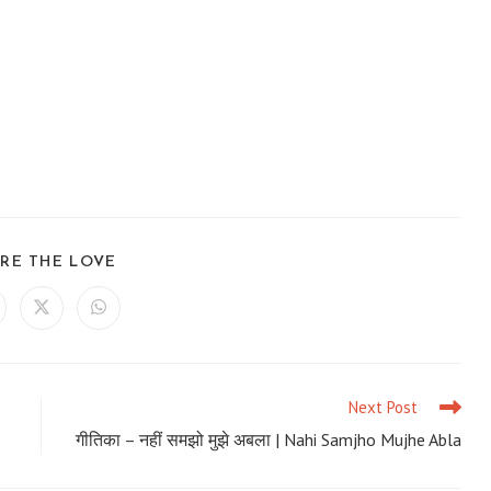
SHARE
RE THE LOVE
THIS
CONTENT
ens
Opens
Opens
in
in
a
a
ew
new
new
ndow
window
window
Next Post
गीतिका – नहीं समझो मुझे अबला | Nahi Samjho Mujhe Abla