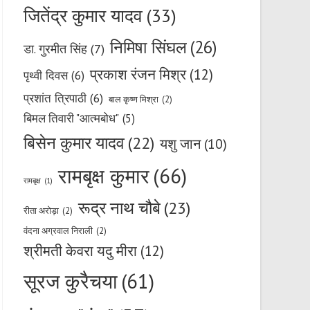
जितेंद्र कुमार यादव
(33)
निमिषा सिंघल
(26)
डा. गुरमीत सिंह
(7)
प्रकाश रंजन मिश्र
(12)
पृथ्वी दिवस
(6)
प्रशांत त्रिपाठी
(6)
बाल कृष्ण मिश्रा
(2)
बिमल तिवारी "आत्मबोध"
(5)
बिसेन कुमार यादव
(22)
यशु जान
(10)
रामबृक्ष कुमार
(66)
रामबृक्ष
(1)
रूद्र नाथ चौबे
(23)
रीता अरोड़ा
(2)
वंदना अग्रवाल निराली
(2)
श्रीमती केवरा यदु मीरा
(12)
सूरज कुरैचया
(61)